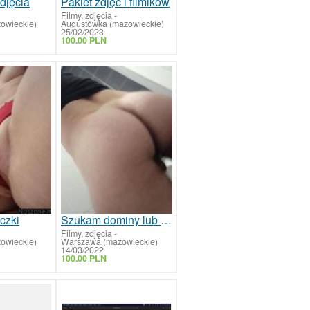
djęcia
Pakiet zdjęć i filmików
Filmy, zdjęcia
-
owieckie)
Augustówka (mazowieckie)
25/02/2023
100.00 PLN
czki
Szukam dominy lub kochanki
Filmy, zdjęcia
-
owieckie)
Warszawa (mazowieckie)
14/03/2022
100.00 PLN