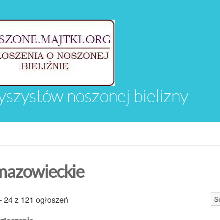
yszystów noszonej bielizny
mazowieckie
 - 24 z 121 ogłoszeń
So