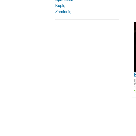
Kupię
Zamienię
I
W
1
1