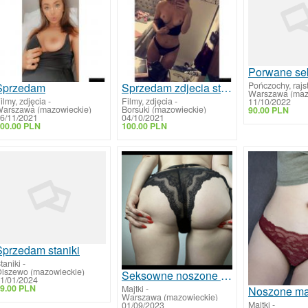
Pończochy, rajs
Sprzedam
Sprzedam zdjecia stop i nagie zdjecia softy
Warszawa (maz
ilmy, zdjęcia
-
Filmy, zdjęcia
-
11/10/2022
arszawa (mazowieckie)
Borsuki (mazowieckie)
90.00 PLN
6/11/2021
04/10/2021
00.00 PLN
100.00 PLN
Sprzedam staniki
taniki
-
lszewo (mazowieckie)
Seksowne noszone majtki
1/01/2024
9.00 PLN
Majtki
-
Warszawa (mazowieckie)
Majtki
-
01/09/2023