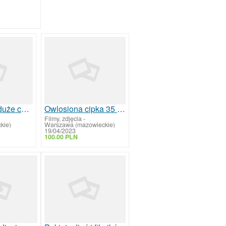
Młoda cipka duże cycki i sutki
Owlosiona cipka 35 lat Foto Video
Filmy, zdjęcia
-
kie)
Warszawa (mazowieckie)
19/04/2023
100.00 PLN