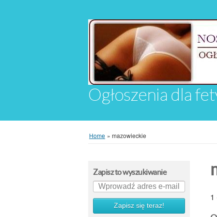
Ogłoszenia dla fet
Home
»
mazowieckie
Zapisz to wyszukiwanie
1
Zapisz się teraz!