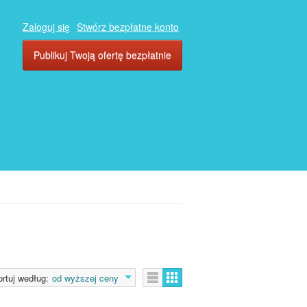
Zaloguj się
Stwórz bezpłatne konto
Publikuj Twoją ofertę bezpłatnie
rtuj według:
od wyższej ceny