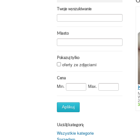
O
Twoje wyszukiwanie
Miasto
Pokazuj tylko
oferty ze zdjęciami
Cena
Min.
Max.
M
W
2
3
Aplikuj
Uściślij kategorię
Wszystkie kategorie
Sprzedam