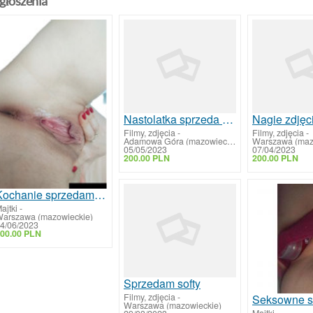
głoszenia
Nastolatka sprzeda zdjęcia
Nagie zdjęc
Filmy, zdjęcia
-
Filmy, zdjęcia
-
Adamowa Góra (mazowieckie)
Warszawa (maz
05/05/2023
07/04/2023
200.00 PLN
200.00 PLN
Kochanie sprzedam co zechcesz
ajtki
-
arszawa (mazowieckie)
4/06/2023
00.00 PLN
Sprzedam softy
Filmy, zdjęcia
-
Seksowne st
Warszawa (mazowieckie)