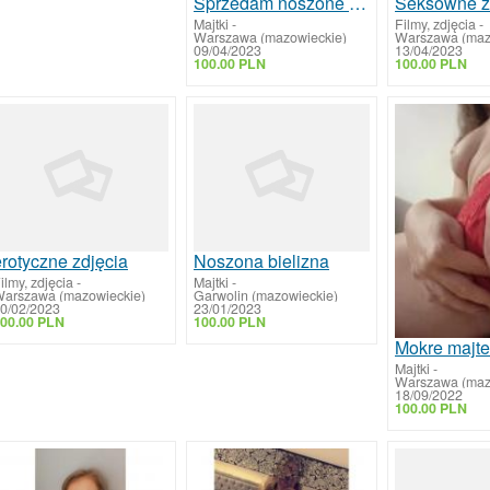
Sprzedam noszone Majtki
Seksowne z
Majtki
-
Filmy, zdjęcia
-
Warszawa (mazowieckie)
Warszawa (maz
09/04/2023
13/04/2023
100.00 PLN
100.00 PLN
erotyczne zdjęcia
Noszona bielizna
ilmy, zdjęcia
-
Majtki
-
arszawa (mazowieckie)
Garwolin (mazowieckie)
0/02/2023
23/01/2023
00.00 PLN
100.00 PLN
Mokre majte
Majtki
-
Warszawa (maz
18/09/2022
100.00 PLN