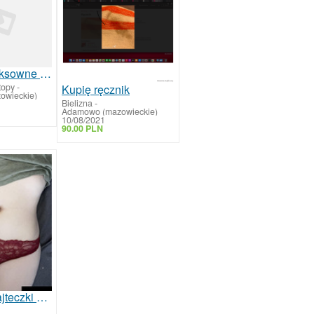
Porwane seksowne pończochy
topy
-
Kupię ręcznik
owieckie)
Bielizna
-
Adamowo (mazowieckie)
10/08/2021
90.00 PLN
Noszone majteczki od przyszłej studentki