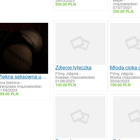
Majtki
-
29/03/2023
(mazowieckie)
200.00 PLN
07/07/2021
200.00 PLN
Zdjęcie tyłeczka
Filmy, zdjęcia
-
Filmy, zdjęcia
-
Piękna seksowna używana bielizna koronkowy pachnący kombinezon fetysz
Krajewo (mazowieckie)
Warka (mazowiec
01/06/2023
20/04/2023
nna bielizna
-
100.00 PLN
100.00 PLN
arszawa (mazowieckie)
1/04/2024
99.00 PLN