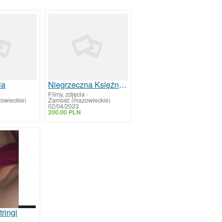
ia
Niegrzeczna Księżniczka pokaże swoje ciałko
Filmy, zdjęcia
-
owieckie)
Zamość (mazowieckie)
02/04/2023
200.00 PLN
ringi