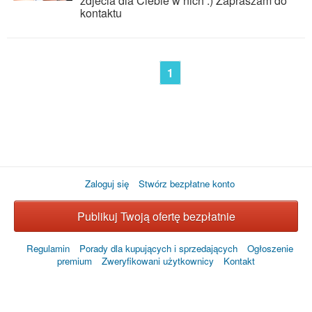
zdjecia dla Ciebie w nich :) Zapraszam do
kontaktu
1
Zaloguj się
Stwórz bezpłatne konto
Publikuj Twoją ofertę bezpłatnie
Regulamin
Porady dla kupujących i sprzedających
Ogłoszenie
premium
Zweryfikowani użytkownicy
Kontakt