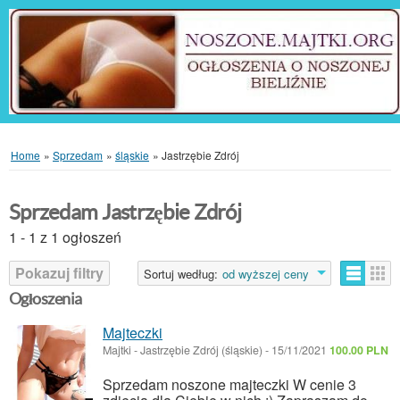
Home
»
Sprzedam
»
śląskie
»
Jastrzębie Zdrój
Sprzedam Jastrzębie Zdrój
1 - 1 z 1 ogłoszeń
Pokazuj filtry
Sortuj według:
od wyższej ceny
Ogłoszenia
Majteczki
Majtki
-
Jastrzębie Zdrój (śląskie)
-
15/11/2021
100.00 PLN
Sprzedam noszone majteczki W cenie 3