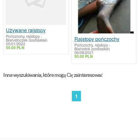
Używane rajstopy
Pończochy, rajstopy
-
Rajstopy pończochy
Białystoczek (podlaskie)
05/01/2022
Pończochy, rajstopy
-
50.00 PLN
Białystok (podlaskie)
06/08/2021
50.00 PLN
Inne wyszukiwania, które mogą Cię zainteresować
1