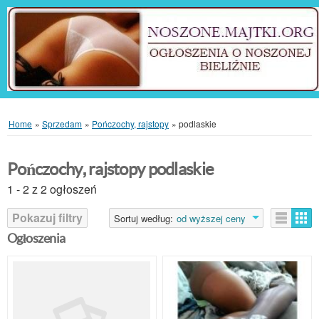
Home
»
Sprzedam
»
Pończochy, rajstopy
»
podlaskie
Pończochy, rajstopy podlaskie
1 - 2 z 2 ogłoszeń
Pokazuj filtry
Sortuj według:
od wyższej ceny
Ogłoszenia