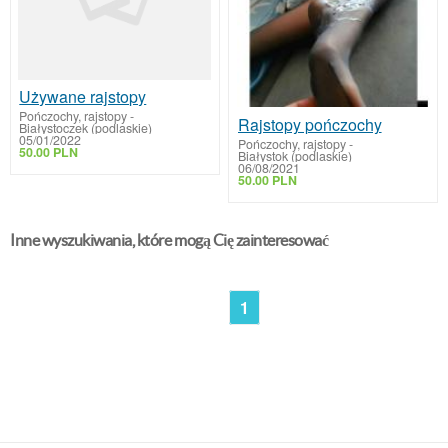
Używane rajstopy
Pończochy, rajstopy
-
Rajstopy pończochy
Białystoczek (podlaskie)
05/01/2022
Pończochy, rajstopy
-
50.00 PLN
Białystok (podlaskie)
06/08/2021
50.00 PLN
Inne wyszukiwania, które mogą Cię zainteresować
1