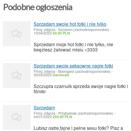
Podobne ogłoszenia
Sprzedam swoje hot fotki i nie tylko
Filmy, zdjęcia
-
Szczecin (zachodniopomorskie)
-
10/04/2023
50.00 PLN
Sprzedam moje hot fotki i nie tylko, nie
beęziesz żałować misiu <3333
Sprzedam swoje seksowne nagie fotki
Filmy, zdjęcia
-
Białogard (zachodniopomorskie)
-
30/03/2023
Darmowe
Szczupła czarnulk sprzeda swoje nagie fotki i
filmiki
Sprzedam
Filmy, zdjęcia
-
Przybysław (zachodniopomorskie)
-
04/01/2023
250.00 PLN
Lubisz ostre,fajne i pełne sexu fotki? Pisz a