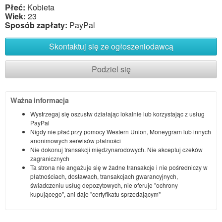
Płeć:
Kobieta
Wiek:
23
Sposób zapłaty:
PayPal
Skontaktuj się ze ogłoszeniodawcą
Podziel się
Ważna informacja
Wystrzegaj się oszustw działając lokalnie lub korzystając z usług
PayPal
Nigdy nie płać przy pomocy Western Union, Moneygram lub innych
anonimowych serwisów płatności
Nie dokonuj transakcji międzynarodowych. Nie akceptuj czeków
zagranicznych
Ta strona nie angażuje się w żadne transakcje i nie pośredniczy w
płatnościach, dostawach, transakcjach gwarancyjnych,
świadczeniu usług depozytowych, nie oferuje "ochrony
kupującego", ani daje "certyfikatu sprzedającym"