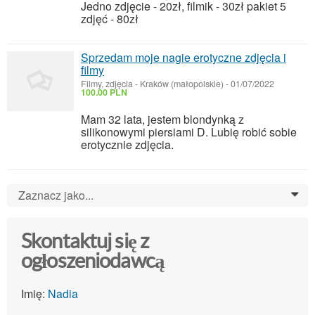
Jedno zdjęcie - 20zł, filmik - 30zł pakiet 5
zdjęć - 80zł
Sprzedam moje nagie erotyczne zdjęcia i
filmy
Filmy, zdjęcia
-
Kraków (małopolskie)
-
01/07/2022
100.00 PLN
Mam 32 lata, jestem blondynką z
silikonowymi piersiami D. Lubię robić sobie
erotycznie zdjęcia.
Zaznacz jako...
0
Skontaktuj się z
ogłoszeniodawcą
Imię:
Nadia