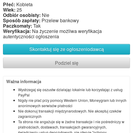
Płeć:
Kobieta
Wiek:
25
Odbiór osobisty:
Nie
Sposób zapłaty:
Przelew bankowy
Paczkomaty:
Tak
Weryfikacja:
Na życzenie możliwa weryfikacja
autentyczności ogłoszenia
Skontaktuj się ze ogłoszeniodawcą
Podziel się
Ważna informacja
Wystrzegaj się oszustw działając lokalnie lub korzystając z usług
PayPal
Nigdy nie płać przy pomocy Western Union, Moneygram lub innych
anonimowych serwisów płatności
Nie dokonuj transakcji międzynarodowych. Nie akceptuj czeków
zagranicznych
Ta strona nie angażuje się w żadne transakcje i nie pośredniczy w
płatnościach, dostawach, transakcjach gwarancyjnych,
świadczeniu usług depozytowych, nie oferuje "ochrony