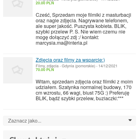
20.00 PLN
Cześć, Sprzedam moje filmiki z masturbacji
oraz nagie zdjęcia. Nagrywane telefonem,
ale super jakość. Puszysta kobieta. BLIK,
szybki przelew P. S. Nie wiem czemu nie
mogę dołączyć zdj :/ kontakt:
marcysia.ma@interia.pl
Zdjęcia oraz filmy za wsparcie:)
Filmy, zdjęcia
-
Gdynia (pomorskie)
-
14/12/2021
70.00 PLN
Witam, sprzedam zdjęcia oraz filmiki z moim
udziałem. Szatynka normalnej budowy, 170
cm wzrostu, 66 wagi, biust 75G :) Preferuję
BLIK, bądź szybki przelew, buziaczki:***
Zaznacz jako...
0