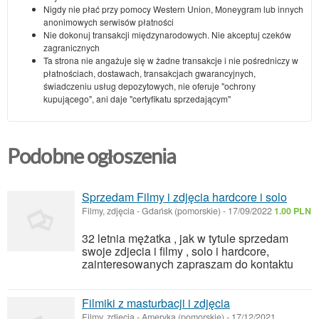
Nigdy nie płać przy pomocy Western Union, Moneygram lub innych
anonimowych serwisów płatności
Nie dokonuj transakcji międzynarodowych. Nie akceptuj czeków
zagranicznych
Ta strona nie angażuje się w żadne transakcje i nie pośredniczy w
płatnościach, dostawach, transakcjach gwarancyjnych,
świadczeniu usług depozytowych, nie oferuje "ochrony
kupującego", ani daje "certyfikatu sprzedającym"
Podobne ogłoszenia
Sprzedam Filmy i zdjęcia hardcore i solo
Filmy, zdjęcia
-
Gdańsk (pomorskie)
-
17/09/2022
1.00 PLN
32 letnia mężatka , jak w tytule sprzedam
swoje zdjecia i filmy , solo i hardcore,
zainteresowanych zapraszam do kontaktu
Filmiki z masturbacji i zdjęcia
Filmy, zdjęcia
-
Ameryka (pomorskie)
-
17/12/2021