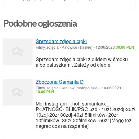
Podobne ogłoszenia
Sprzedam zdjęcia cipki
Filmy, zdjęcia
-
Katowice (śląskie)
-
12/06/2023
30.00 PLN
Sprzedam zdjęcia cipki z dildem w środku
albo paluszkami. Zależy od ciebie
Zboczona Samanta D
Filmy, zdjęcia
-
Kraków (małopolskie)
-
10/06/2023
10.00 PLN
Mój instagram- _hot_samantaxx_
PŁATNOŚĆ- BLIK/PSC 5zdj- 10zł 20zdj-30zł
10zdj-20zł 30zdj-40zł 5filmików- 20zł
10filmików- 35zł 20filmików- 50zł [Mogę też
nagrać coś na rządanie]