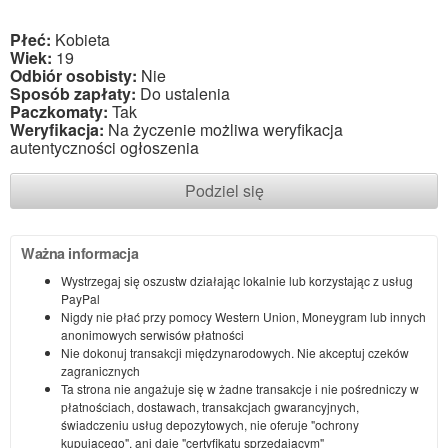
Płeć:
Kobieta
Wiek:
19
Odbiór osobisty:
Nie
Sposób zapłaty:
Do ustalenia
Paczkomaty:
Tak
Weryfikacja:
Na życzenie możliwa weryfikacja
autentyczności ogłoszenia
Podziel się
Ważna informacja
Wystrzegaj się oszustw działając lokalnie lub korzystając z usług
PayPal
Nigdy nie płać przy pomocy Western Union, Moneygram lub innych
anonimowych serwisów płatności
Nie dokonuj transakcji międzynarodowych. Nie akceptuj czeków
zagranicznych
Ta strona nie angażuje się w żadne transakcje i nie pośredniczy w
płatnościach, dostawach, transakcjach gwarancyjnych,
świadczeniu usług depozytowych, nie oferuje "ochrony
kupującego", ani daje "certyfikatu sprzedającym"