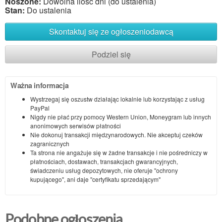
Noszone:
Dowolna ilość dni (do ustalenia)
Stan:
Do ustalenia
Skontaktuj się ze ogłoszeniodawcą
Podziel się
Ważna informacja
Wystrzegaj się oszustw działając lokalnie lub korzystając z usług
PayPal
Nigdy nie płać przy pomocy Western Union, Moneygram lub innych
anonimowych serwisów płatności
Nie dokonuj transakcji międzynarodowych. Nie akceptuj czeków
zagranicznych
Ta strona nie angażuje się w żadne transakcje i nie pośredniczy w
płatnościach, dostawach, transakcjach gwarancyjnych,
świadczeniu usług depozytowych, nie oferuje "ochrony
kupującego", ani daje "certyfikatu sprzedającym"
Podobne ogłoszenia