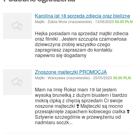
Karolina lat 18 sprzeda zdiecia oraz bieliznę
Majtki
-
Żabia Wola (mazowieckie)
-
13/06/2023
50.00 PLN
Hejka posiadam na sprzedaż majtki zdiecia
oraz filmiki . Jestem szczupła czarnowłosa
dziewczyna zrobię wszystko czego
zapragniesz zapraszam do kontaktu
napewno się dogadamy
Znoszone majteczki PROMOCJA
Majtki
-
Warszawa (mazowieckie)
-
25/05/2023
30.00 PLN
Mam na imię Roksi mam 19 lat jestem
wysoką brunetką z dużym biustem i bardzo
mokrą cipką z chęcią sprzedam Ci swoje
noszone majteczki ❣️ Majteczki są mocno
przesiąknięte zapachem kobiecego ciałka ❣️
Sztywne szczególnie w przewężeniu od
nadmiaru soczk...