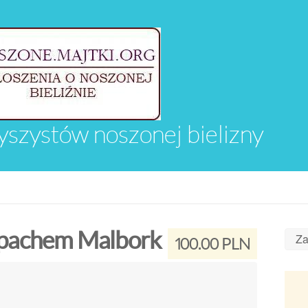
yszystów noszonej bielizny
apachem Malbork
Za
100.00 PLN