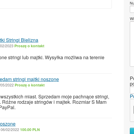
Nu
Wi
 Stringi Bielizna
/02/2023
Proszę o kontakt
e stringi lub majtki. Wysyłka możliwa na terenie
P
dam stringi majtki noszone
p
/05/2022
Proszę o kontakt
P
wszystkich miast. Sprzedam moje pachnące stringi,
i. Różne rodzaje stringów i majtek. Rozmiar S Mam
 PayPal.
noszone
06/02/2022
100.00 PLN