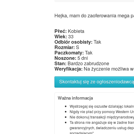
Hejka, mam do zaoferowania mega pac
Płeć:
Kobieta
Wiek:
33
Odbiór osobisty:
Tak
Rozmiar:
S
Paczkomaty:
Tak
Noszone:
5 dni
Stan:
Bardzo zabrudzone
Weryfikacja:
Na życzenie możliwa we
Skontaktuj się ze ogłoszeniodawc
Ważna informacja
Wystrzegaj się oszustw działając lokaln
Nigdy nie płać przy pomocy Western U
Nie dokonuj transakcji międzynarodowy
Ta strona nie angażuje się w żadne tra
gwarancyjnych, świadczeniu usług depoz
sprzedającym"