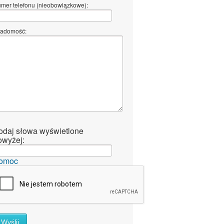
mer telefonu (nieobowiązkowe):
adomość:
odaj słowa wyświetlone
owyżej:
omoc
Wyślij