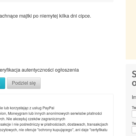
hnące majtki po niemytej kilka dni cipce.
ryfikacja autentyczności ogłoszenia
S
o
ą
Podziel się
I
Tw
ie lub korzystając z usług PayPal
nion, Moneygram lub innych anonimowych serwisów płatności
ch. Nie akceptuj czeków zagranicznych
Tw
nsakcje i nie pośredniczy w płatnościach, dostawach, transakcjach
ytowych, nie oferuje "ochrony kupującego", ani daje "certyfikatu