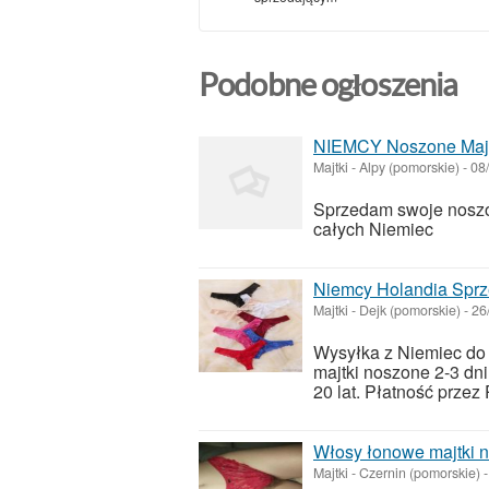
Podobne ogłoszenia
NIEMCY Noszone Majtki
Majtki
-
Alpy (pomorskie)
-
08
Sprzedam swoje noszon
całych Niemiec
Niemcy Holandia Sprze
Majtki
-
Dejk (pomorskie)
-
26
Wysyłka z Niemiec do 
majtki noszone 2-3 dn
20 lat. Płatność przez
Włosy łonowe majtki 
Majtki
-
Czernin (pomorskie)
-