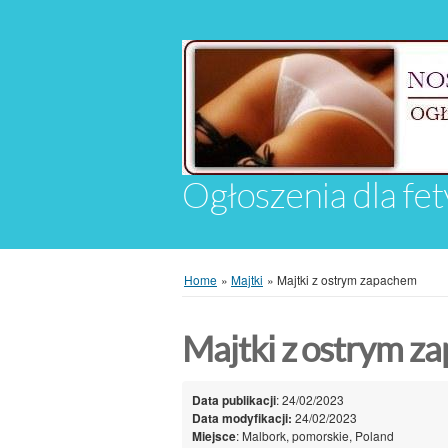
Ogłoszenia dla fet
Home
»
Majtki
»
Majtki z ostrym zapachem
Majtki z ostrym z
Data publikacji
: 24/02/2023
Data modyfikacji:
24/02/2023
Miejsce
: Malbork, pomorskie, Poland