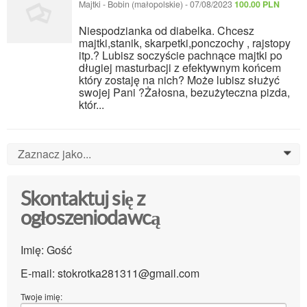
Majtki
-
Bobin (małopolskie)
-
07/08/2023
100.00 PLN
Niespodzianka od diabelka. Chcesz
majtki,stanik, skarpetki,ponczochy , rajstopy
itp.? Lubisz soczyście pachnące majtki po
długiej masturbacji z efektywnym końcem
który zostaję na nich? Może lubisz służyć
swojej Pani ?Żałosna, bezużyteczna pizda,
któr...
Zaznacz jako...
0
Skontaktuj się z
ogłoszeniodawcą
Imię: Gość
E-mail: stokrotka281311@gmail.com
Twoje imię: