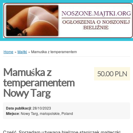
Home
»
Majtki
»
Mamuśka z temperamentem
Mamuśka z
50.00 PLN
temperamentem
Nowy Targ
Data publikacji
: 28/10/2023
Miejsce
: Nowy Targ, małopolskie, Poland
Cześć. Sprzedam używaną bieliznę staniczek majteczki