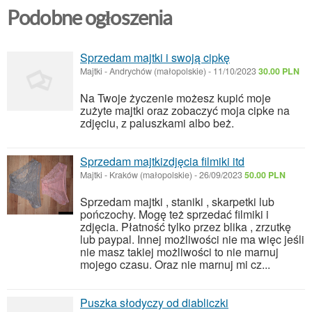
Podobne ogłoszenia
Sprzedam majtki i swoją cipkę
Majtki
-
Andrychów (małopolskie)
-
11/10/2023
30.00 PLN
Na Twoje życzenie możesz kupić moje
zużyte majtki oraz zobaczyć moja cipke na
zdjęciu, z paluszkami albo beż.
Sprzedam majtkizdjęcia filmiki itd
Majtki
-
Kraków (małopolskie)
-
26/09/2023
50.00 PLN
Sprzedam majtki , staniki , skarpetki lub
pończochy. Mogę też sprzedać filmiki i
zdjęcia. Płatność tylko przez blika , zrzutkę
lub paypal. Innej możliwości nie ma więc jeśli
nie masz takiej możliwości to nie marnuj
mojego czasu. Oraz nie marnuj mi cz...
Puszka słodyczy od diabliczki