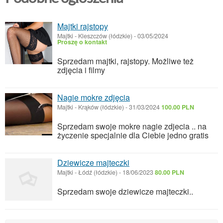
Majtki rajstopy
Majtki
-
Kleszczów (łódzkie)
-
03/05/2024
Proszę o kontakt
Sprzedam majtki, rajstopy. Możliwe też
zdjęcia i filmy
Nagie mokre zdjęcia
Majtki
-
Krąków (łódzkie)
-
31/03/2024
100.00 PLN
Sprzedam swoje mokre nagie zdjecia .. na
życzenie specjalnie dla Ciebie jedno gratis
Dziewicze majteczki
Majtki
-
Łódź (łódzkie)
-
18/06/2023
80.00 PLN
Sprzedam swoje dziewicze majteczki..