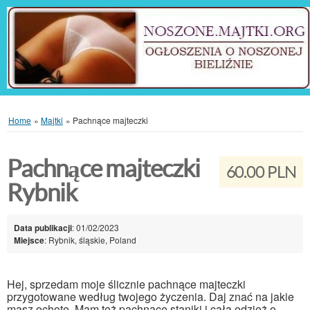
Home
»
Majtki
»
Pachnące majteczki
Pachnące majteczki
60.00 PLN
Rybnik
Data publikacji
: 01/02/2023
Miejsce
: Rybnik, śląskie, Poland
Hej, sprzedam moje ślicznie pachnące majteczki
przygotowane według twojego życzenia. Daj znać na jakie
masz ochotę. Mam też pachnące staniki i cała odzież o