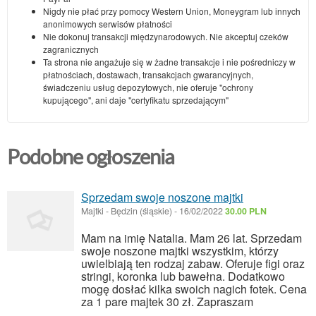
Nigdy nie płać przy pomocy Western Union, Moneygram lub innych
anonimowych serwisów płatności
Nie dokonuj transakcji międzynarodowych. Nie akceptuj czeków
zagranicznych
Ta strona nie angażuje się w żadne transakcje i nie pośredniczy w
płatnościach, dostawach, transakcjach gwarancyjnych,
świadczeniu usług depozytowych, nie oferuje "ochrony
kupującego", ani daje "certyfikatu sprzedającym"
Podobne ogłoszenia
Sprzedam swoje noszone majtki
Majtki
-
Będzin (śląskie)
-
16/02/2022
30.00 PLN
Mam na imię Natalia. Mam 26 lat. Sprzedam
swoje noszone majtki wszystkim, którzy
uwielbiają ten rodzaj zabaw. Oferuje figi oraz
stringi, koronka lub bawełna. Dodatkowo
mogę dosłać kilka swoich nagich fotek. Cena
za 1 pare majtek 30 zł. Zapraszam