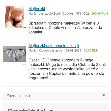
Majteczki
Majtki
-
Jastrzębie Zdrój (śląskie)
-
15/11/2021
100.00 PLN
Sprzedam noszone majteczki W cenie 3
zdjecia dla Ciebie w nich :) Zapraszam do
kontaktu
Majteczki osiemnastolatki <3
Majtki
-
Katowice (śląskie)
-
08/08/2021
100.00 PLN
Cześć! :D Chętnie sprzedam Ci moje
mateczki. Mogę je nosić dla Ciebie do 2 dni.
Jeśli chcesz, mogę wysłać kilka zdjęć z
noszenia ;) Napisz do mnie a na pewno się
dogadamy!
Zaznacz jako...
0