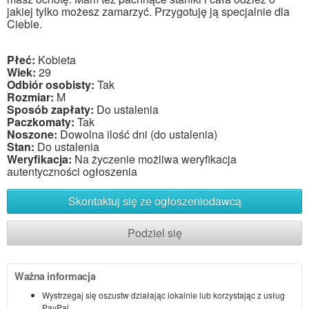
jakiej tylko możesz zamarzyć. Przygotuję ją specjalnie dla
Ciebie.
Płeć:
Kobieta
Wiek:
29
Odbiór osobisty:
Tak
Rozmiar:
M
Sposób zapłaty:
Do ustalenia
Paczkomaty:
Tak
Noszone:
Dowolna ilość dni (do ustalenia)
Stan:
Do ustalenia
Weryfikacja:
Na życzenie możliwa weryfikacja
autentyczności ogłoszenia
Skontaktuj się ze ogłoszeniodawcą
Podziel się
Ważna informacja
Wystrzegaj się oszustw działając lokalnie lub korzystając z usług
PayPal