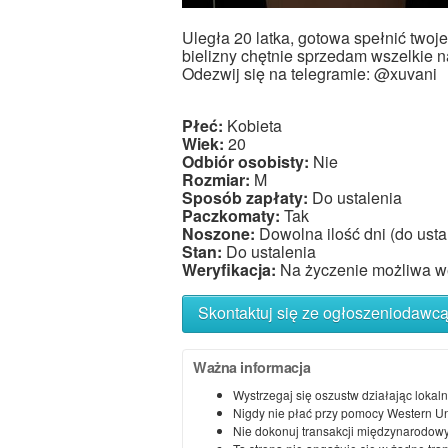
Uległa 20 latka, gotowa spełnić twoj
bielizny chętnie sprzedam wszelkie na
Odezwij się na telegramie: @xuvani
Płeć:
Kobieta
Wiek:
20
Odbiór osobisty:
Nie
Rozmiar:
M
Sposób zapłaty:
Do ustalenia
Paczkomaty:
Tak
Noszone:
Dowolna ilość dni (do usta
Stan:
Do ustalenia
Weryfikacja:
Na życzenie możliwa we
Skontaktuj się ze ogłoszeniodawc
Ważna informacja
Wystrzegaj się oszustw działając lokaln
Nigdy nie płać przy pomocy Western U
Nie dokonuj transakcji międzynarodowy