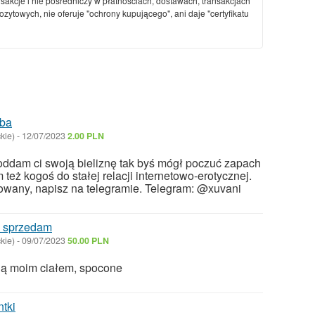
nsakcje i nie pośredniczy w płatnościach, dostawach, transakcjach
ytowych, nie oferuje "ochrony kupującego", ani daje "certyfikatu
dba
kie)
-
12/07/2023
2.00 PLN
oddam ci swoją bieliznę tak byś mógł poczuć zapach
też kogoś do stałej relacji internetowo-erotycznej.
sowany, napisz na telegramie. Telegram: @xuvani
e sprzedam
kie)
-
09/07/2023
50.00 PLN
ną moim ciałem, spocone
ntki