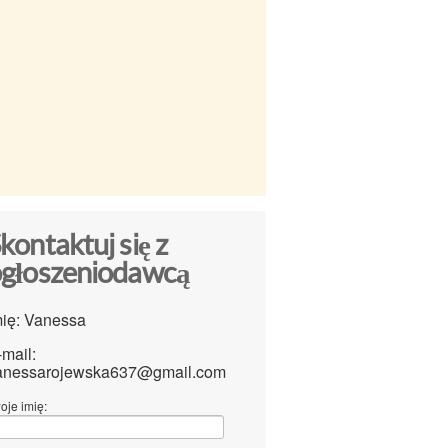
kontaktuj się z
głoszeniodawcą
mię: Vanessa
-mail:
anessarojewska637@gmail.com
oje imię: