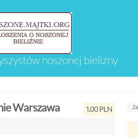
yszystów noszonej bielizny
mnie Warszawa
Za
1.00 PLN