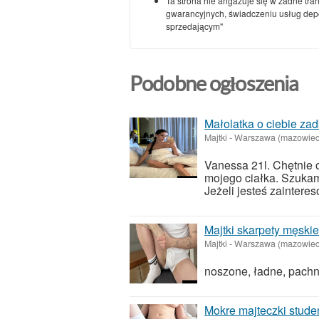
Ta strona nie angażuje się w żadne tra
gwarancyjnych, świadczeniu usług depoz
sprzedającym"
Podobne ogłoszenia
Małolatka o ciebie za
Majtki
-
Warszawa (mazowiec
Vanessa 21l. Chętnie 
mojego ciałka. Szukam 
Jeżeli jesteś zaintere
Majtki skarpety męski
Majtki
-
Warszawa (mazowiec
noszone, ładne, pach
Mokre majteczki stude