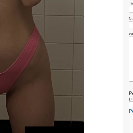
Tw
Nu
Wi
P
p
P