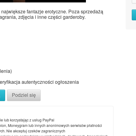
e największe fantazje erotyczne. Poza sprzedażą
grania, zdjęcia i inne części garderoby.
lenia)
ryfikacja autentyczności ogłoszenia
ą
Podziel się
ie lub korzystając z usług PayPal
nion, Moneygram lub innych anonimowych serwisów płatności
ch. Nie akceptuj czeków zagranicznych