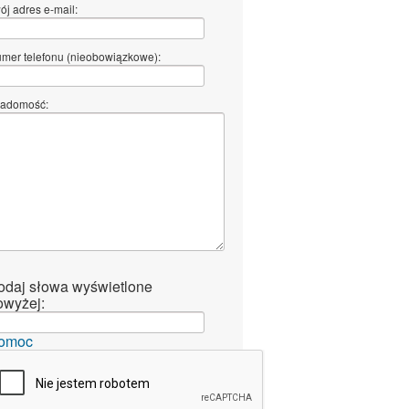
ój adres e-mail:
mer telefonu (nieobowiązkowe):
adomość:
odaj słowa wyświetlone
owyżej:
omoc