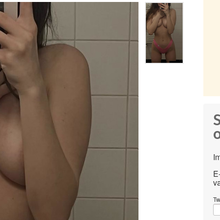
S
o
I
E
v
Tw