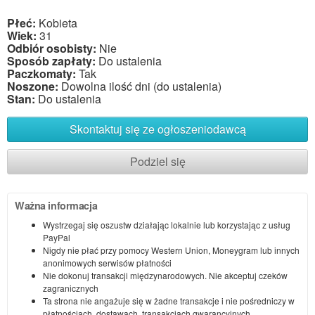
Płeć:
Kobieta
Wiek:
31
Odbiór osobisty:
Nie
Sposób zapłaty:
Do ustalenia
Paczkomaty:
Tak
Noszone:
Dowolna ilość dni (do ustalenia)
Stan:
Do ustalenia
Skontaktuj się ze ogłoszeniodawcą
Podziel się
Ważna informacja
Wystrzegaj się oszustw działając lokalnie lub korzystając z usług
PayPal
Nigdy nie płać przy pomocy Western Union, Moneygram lub innych
anonimowych serwisów płatności
Nie dokonuj transakcji międzynarodowych. Nie akceptuj czeków
zagranicznych
Ta strona nie angażuje się w żadne transakcje i nie pośredniczy w
płatnościach, dostawach, transakcjach gwarancyjnych,