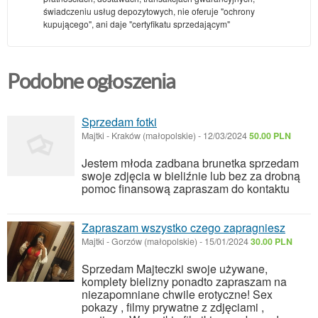
świadczeniu usług depozytowych, nie oferuje "ochrony
kupującego", ani daje "certyfikatu sprzedającym"
Podobne ogłoszenia
Sprzedam fotki
Majtki
-
Kraków (małopolskie)
-
12/03/2024
50.00 PLN
Jestem młoda zadbana brunetka sprzedam
swoje zdjęcia w bieliźnie lub bez za drobną
pomoc finansową zapraszam do kontaktu
Zapraszam wszystko czego zapragniesz
Majtki
-
Gorzów (małopolskie)
-
15/01/2024
30.00 PLN
Sprzedam Majteczki swoje używane,
komplety bielizny ponadto zapraszam na
niezapomniane chwile erotyczne! Sex
pokazy , filmy prywatne z zdjęciami ,