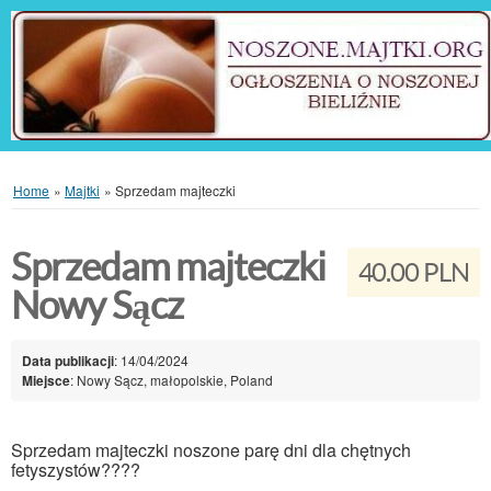
Home
»
Majtki
»
Sprzedam majteczki
Sprzedam majteczki
40.00 PLN
Nowy Sącz
Data publikacji
: 14/04/2024
Miejsce
: Nowy Sącz, małopolskie, Poland
Sprzedam majteczki noszone parę dni dla chętnych
fetyszystów????