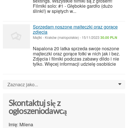
sextings. Wszystkie filmiki są z głosem!
Filmiki solo: #1 - Głębokie gardło (dużo
ślinki!) w spiętych w...
Sprzedam noszone majteczki oraz gorące
zdjęcia
Majtki
-
Kraków (małopolskie)
-
15/11/2023
30.00 PLN
Napalona 20 latka sprzeda swoje noszone
majteczki oraz gorące fotki w nich jak i bez.
Zdjęcia i filmiki podczas zabawy dildo i nie
tylko. Więcej informacji udzielę osobiście
Zaznacz jako...
0
Skontaktuj się z
ogłoszeniodawcą
Imię: Milena