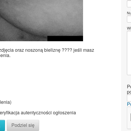
Nu
Wi
djęcia oraz noszoną bieliznę ???? jeśli masz
enia.
P
p
lenia)
P
ryfikacja autentyczności ogłoszenia
ą
Podziel się