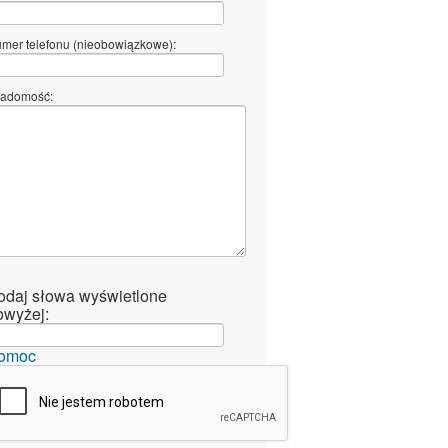
mer telefonu (nieobowiązkowe):
adomość:
odaj słowa wyświetlone
owyżej:
omoc