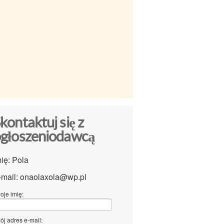
kontaktuj się z
głoszeniodawcą
mię: Pola
-mail: onaolaxola@wp.pl
oje imię:
ój adres e-mail: