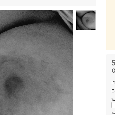
S
o
I
E
Tw
Tw