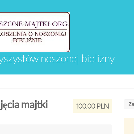
yszystów noszonej bielizny
ęcia majtki
Za
100.00 PLN