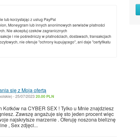
ie lub korzystając z usług PayPal
nion, Moneygram lub innych anonimowych serwisów płatności
ch. Nie akceptuj czeków zagranicznych
nsakcje i nie pośredniczy w płatnościach, dostawach, transakcjach
ytowych, nie oferuje "ochrony kupującego", ani daje "certyfikatu
ia się z Moją ofertą
olskie)
-
25/07/2023
20.00 PLN
 Kotków na CYBER SEX ! Tylko u Mnie znajdziesz
niesz. Zawszę angażuje się sto jeden procent więc
oje najskrytsze marzenie . Oferuję noszona bieliznę
ne , Sex zdjęci...