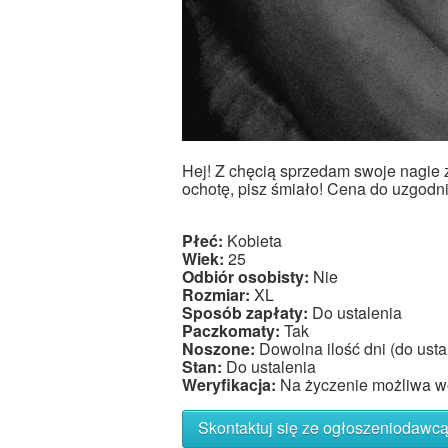
Hej! Z chęcią sprzedam swoje nagie z
ochotę, pisz śmiało! Cena do uzgodni
Płeć:
Kobieta
Wiek:
25
Odbiór osobisty:
Nie
Rozmiar:
XL
Sposób zapłaty:
Do ustalenia
Paczkomaty:
Tak
Noszone:
Dowolna ilość dni (do usta
Stan:
Do ustalenia
Weryfikacja:
Na życzenie możliwa we
Skontaktuj się ze ogłoszeniodawc