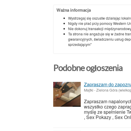
Ważna informacja
Wystrzegaj się oszustw działając lokaln
Nigdy nie płać przy pomocy Western U
Nie dokonuj transakcji międzynarodowy
Ta strona nie angażuje się w żadne tra
gwarancyjnych, świadczeniu usług depoz
sprzedającym"
Podobne ogłoszenia
Zapraszam do zapoznan
Majtki
-
Zielona Góra (wielkop
Zapraszam napalonych
wszystko czego zaprag
myślę ze spełnienie Tw
, Sex Pokazy , Sex Onli