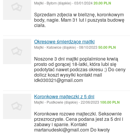
Majtki
-
Bytom (śląskie)
-
03/01/2024
20.00 PLN
Sprzedam zdjecia w bieliznę, koronkowym
body, nagie. Mam 31 lut i puszysta budowę
ciała.
Okresowe śmierdzące majtki
Majtki
-
Katowice (śląskie)
-
08/10/2023
50.00 PLN
Noszone 3 dni majtki poplalmione krwią
prosto od gorącej 18-latki, która lubi się
podotytać nawet podczas okresu ;) Do ceny
dolicz koszt wysyłki kontakt mail
idk030321@gmail.com
Koronkowe majteczki z 5 dni
Majtki
-
Pustkowie (śląskie)
-
22/06/2023
100.00 PLN
Koronkowe rozowe majteczki. Seksownie
przezroczyste. Cena podana jest za 5 dni i
zabawy i spanie. Kontakt
martanudeski@gmail.com Do kwoty