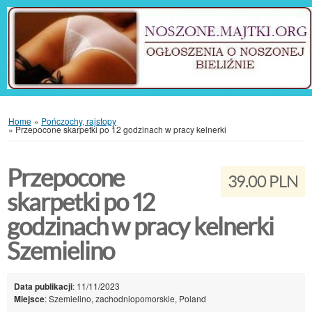
Home
»
Pończochy, rajstopy
»
Przepocone skarpetki po 12 godzinach w pracy kelnerki
Przepocone
39.00 PLN
skarpetki po 12
godzinach w pracy kelnerki
Szemielino
Data publikacji
: 11/11/2023
Miejsce
: Szemielino, zachodniopomorskie, Poland