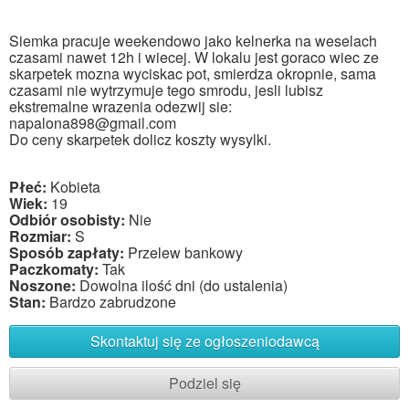
Siemka pracuje weekendowo jako kelnerka na weselach
czasami nawet 12h i wiecej. W lokalu jest goraco wiec ze
skarpetek mozna wyciskac pot, smierdza okropnie, sama
czasami nie wytrzymuje tego smrodu, jesli lubisz
ekstremalne wrazenia odezwij sie:
napalona898@gmail.com
Do ceny skarpetek dolicz koszty wysylki.
Płeć:
Kobieta
Wiek:
19
Odbiór osobisty:
Nie
Rozmiar:
S
Sposób zapłaty:
Przelew bankowy
Paczkomaty:
Tak
Noszone:
Dowolna ilość dni (do ustalenia)
Stan:
Bardzo zabrudzone
Skontaktuj się ze ogłoszeniodawcą
Podziel się