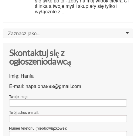
się tylko po to - żeby na mój widok ciekła Ci
ślinka a twoje myśli skupiały się tylko i
wyłącznie z...
Zaznacz jako...
0
Skontaktuj się z
ogłoszeniodawcą
Imię: Hania
E-mail: napalona898@gmail.com
Twoje imię:
Twój adres e-mail:
Numer telefonu (nieobowiązkowe):