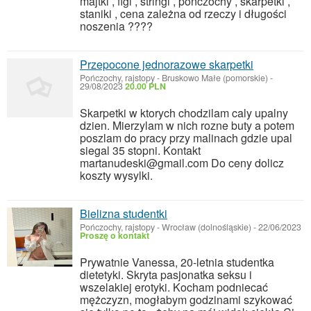
majtki , figi , stringi , pończochy , skarpetki ,
staniki , cena zależna od rzeczy i długości
noszenia ????
Przepocone jednorazowe skarpetki
Pończochy, rajstopy
-
Bruskowo Małe (pomorskie)
-
29/08/2023
20.00 PLN
Skarpetki w ktorych chodzilam caly upalny
dzien. Mierzylam w nich rozne buty a potem
poszlam do pracy przy malinach gdzie upal
siegal 35 stopni. Kontakt
martanudeski@gmail.com Do ceny dolicz
koszty wysylki.
Bielizna studentki
Pończochy, rajstopy
-
Wrocław (dolnośląskie)
-
22/06/2023
Proszę o kontakt
Prywatnie Vanessa, 20-letnia studentka
dietetyki. Skryta pasjonatka seksu i
wszelakiej erotyki. Kocham podniecać
mężczyzn, mogłabym godzinami szykować