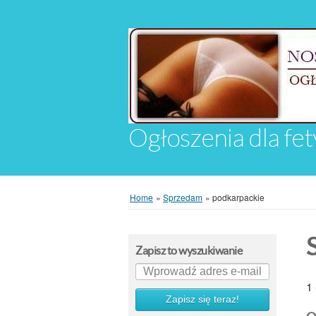
Ogłoszenia dla fet
Home
»
Sprzedam
»
podkarpackie
Zapisz to wyszukiwanie
1 
Zapisz się teraz!