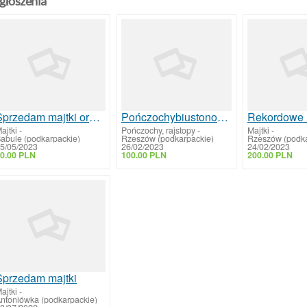
głoszenia
Sprzedam majtki oraz skarpetki
Pończochybiustonosze
Rekordowe 
ajtki
-
Pończochy, rajstopy
-
Majtki
-
abule (podkarpackie)
Rzeszów (podkarpackie)
Rzeszów (podka
5/05/2023
26/02/2023
24/02/2023
0.00 PLN
100.00 PLN
200.00 PLN
Sprzedam majtki
ajtki
-
ntoniówka (podkarpackie)