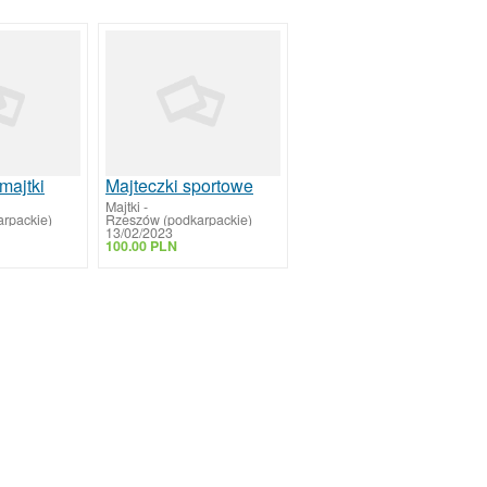
majtki
Majteczki sportowe
Majtki
-
rpackie)
Rzeszów (podkarpackie)
13/02/2023
100.00 PLN