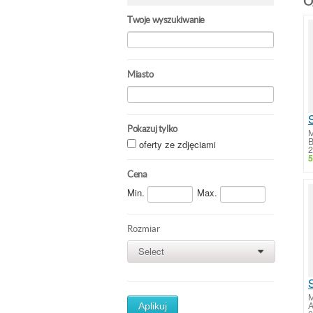
O
Twoje wyszukiwanie
Miasto
Pokazuj tylko
M
B
oferty ze zdjęciami
2
5
Cena
Min.
Max.
Rozmiar
Select
0
M
A
Aplikuj