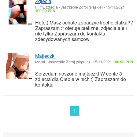
Zdjecia
Filmy, zdjęcia
-
Jastrzębie Zdrój (śląskie)
-
15/11/2021
100.00 PLN
Hejo:) Masz ochote zobaczyc troche cialka??
Zapraszam :* oferuje bielizne, zdjecia ale i
nie tylko Zapraszam do kontaktu
zdecydowanych samcow
Majteczki
Majtki
-
Jastrzębie Zdrój (śląskie)
-
15/11/2021
100.00 PLN
Sprzedam noszone majteczki W cenie 3
zdjecia dla Ciebie w nich :) Zapraszam do
kontaktu
1