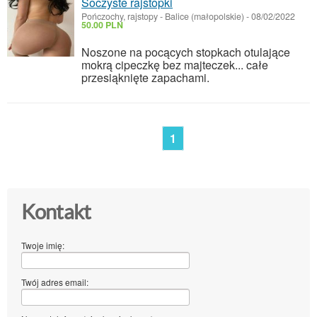
Soczyste rajstopki
Pończochy, rajstopy
-
Balice (małopolskie)
-
08/02/2022
50.00 PLN
Noszone na pocących stopkach otulające
mokrą cipeczkę bez majteczek... całe
przesiąknięte zapachami.
1
Kontakt
Twoje imię:
Twój adres email: