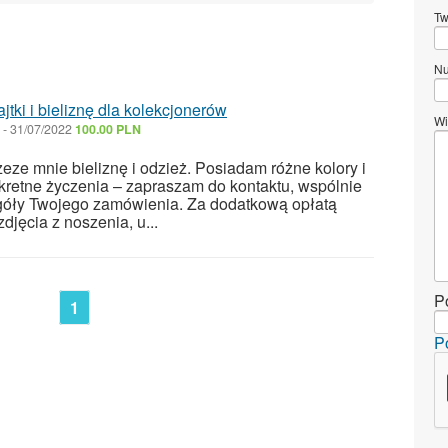
Tw
Nu
ki i bieliznę dla kolekcjonerów
Wi
-
31/07/2022
100.00 PLN
ze mnie bieliznę i odzież. Posiadam różne kolory i
nkretne życzenia – zapraszam do kontaktu, wspólnie
góły Twojego zamówienia. Za dodatkową opłatą
jęcia z noszenia, u...
P
1
P