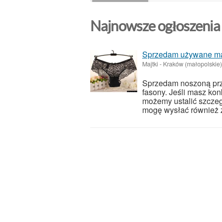
Najnowsze ogłoszenia
Sprzedam używane majt
Majtki
-
Kraków (małopolskie)
Sprzedam noszoną prze
fasony. Jeśli masz ko
możemy ustalić szcze
mogę wysłać również zd