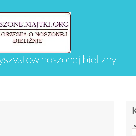
yszystów noszonej bielizny
K
Tw