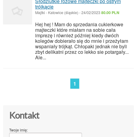
Słodziutkie różowe majteczki po ostrym
trójkącie
Majtki
-
Katowice (śląskie)
-
24/02/2023
80.00 PLN
Hej hej ! Mam do sprzedania cukierkowe
majteczki które miałam na sobie cała
imprezę i również później kiedy dwóch
kolegów dobierało się do mnie i przeżyłam
wspaniały trójkąt. Chłopaki jednak nie byli
zbyt delikatni przez co lekko sie potargały...
Ale...
1
Kontakt
Twoje imię: