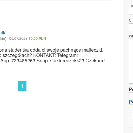
Tw
Nu
ntki
Wi
kie)
-
05/07/2023
10.00 PLN
żona studentka odda ci swoje pachnące majteczki..
o szczegółach? KONTAKT: Telegram:
App: 733485263 Snap: Cukiereczekk23 Czekam !!
1
P
P