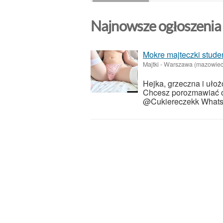
Najnowsze ogłoszenia
Mokre majteczki stude
Majtki
-
Warszawa (mazowiec
Hejka, grzeczna i uło
Chcesz porozmawiać 
@Cukiereczekk Whats