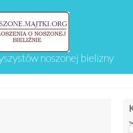
yszystów noszonej bielizny
K
Tw