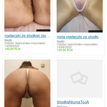
majteczki ze słodkiej cipeczki
moje majteczki ze słodkiej cipeczki
Majtki
-
Majtki
-
Olsztyn (warmińsko-mazurskie)
Olsztyn (warmińsko-mazurskie)
13/09/2022
13/09/2022
140.00 PLN
120.00 PLN
SłodkaNiuniaToJA
Bielizna
-