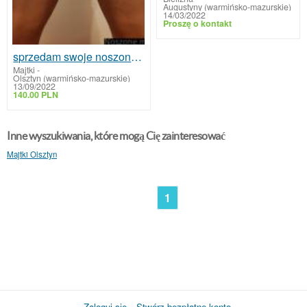
Augustyny (warmińsko-mazurskie)
14/03/2022
Proszę o kontakt
sprzedam swoje noszone majteczki
Majtki
-
Olsztyn (warmińsko-mazurskie)
13/09/2022
140.00 PLN
Inne wyszukiwania, które mogą Cię zainteresować
Majtki Olsztyn
1
Zaloguj się
Stwórz bezpłatne konto