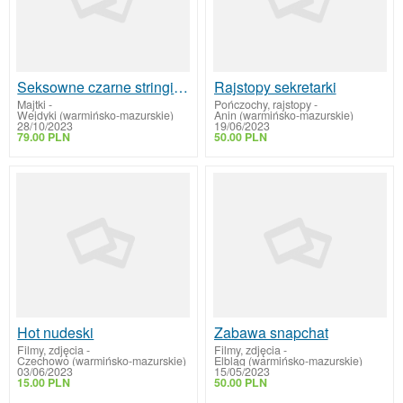
Seksowne czarne stringi z koronka noszone do 5dni
Rajstopy sekretarki
Majtki
-
Pończochy, rajstopy
-
Wejdyki (warmińsko-mazurskie)
Anin (warmińsko-mazurskie)
28/10/2023
19/06/2023
79.00 PLN
50.00 PLN
Hot nudeski
Zabawa snapchat
Filmy, zdjęcia
-
Filmy, zdjęcia
-
Czechowo (warmińsko-mazurskie)
Elbląg (warmińsko-mazurskie)
03/06/2023
15/05/2023
15.00 PLN
50.00 PLN