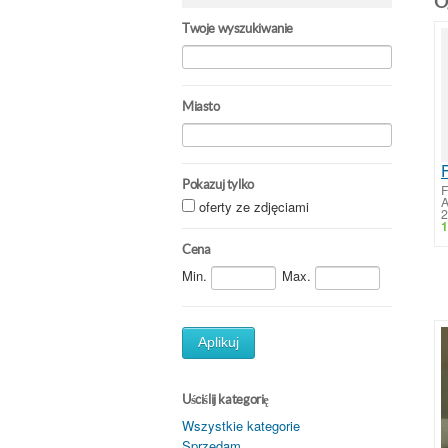
O
Twoje wyszukiwanie
Miasto
F
Pokazuj tylko
F
oferty ze zdjęciami
2
1
Cena
Min.
Max.
Aplikuj
Uściślij kategorię
Wszystkie kategorie
Sprzedam