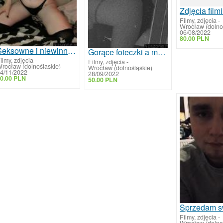
Filmy, zdjęcia
-
Wrocław (dolno
06/08/2022
80.00 PLN
Seksowne i niewinne zdjęcia
Gorące foteczki a może wideo na życzenie
ilmy, zdjęcia
-
Filmy, zdjęcia
-
rocław (dolnośląskie)
Wrocław (dolnośląskie)
4/11/2022
28/09/2022
0.00 PLN
50.00 PLN
Filmy, zdjęcia
-
Wrocław (dolno