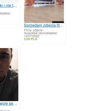
Zdjęcia filmiki i nie tylko
śląskie)
Sprzedam zdjęcia filmy majtki
Filmy, zdjęcia
-
Augustów (dolnośląskie)
12/07/2022
3.00 PLN
Sprzedam swoje seksowne nagie zdjecia
śląskie)