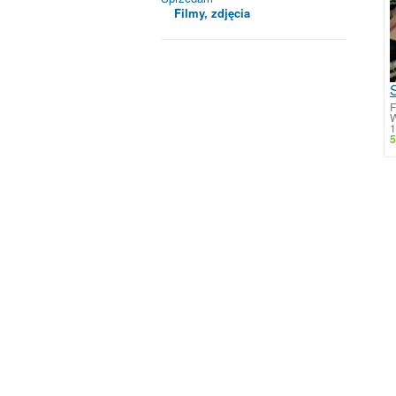
Filmy, zdjęcia
F
W
1
5