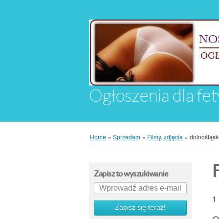
Ogłoszenia dla fet
Home
»
Sprzedam
»
Filmy, zdjęcia
»
dolnośląsk
F
Zapisz to wyszukiwanie
1
Zapisz się teraz!