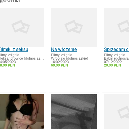
głoszenia
ilmiki z seksu
Na włożenie
ilmy, zdjęcia
-
Filmy, zdjęcia
-
Filmy, zdjęcia
-
Aleksandrowice (dolnośląskie)
Wrocław (dolnośląskie)
Babin (dolnoślą
4/05/2023
16/02/2023
07/12/2022
8.00 PLN
69.00 PLN
20.00 PLN