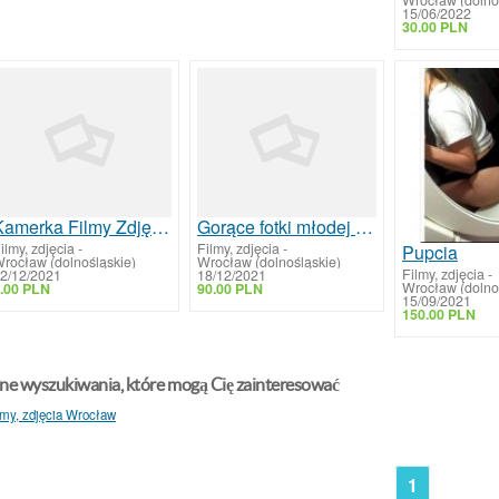
15/06/2022
30.00 PLN
Kamerka Filmy Zdjęcia Fetysze
Gorące fotki młodej laski
ilmy, zdjęcia
-
Filmy, zdjęcia
-
Pupcia
rocław (dolnośląskie)
Wrocław (dolnośląskie)
Filmy, zdjęcia
-
2/12/2021
18/12/2021
Wrocław (dolno
.00 PLN
90.00 PLN
15/09/2021
150.00 PLN
ne wyszukiwania, które mogą Cię zainteresować
lmy, zdjęcia Wrocław
1