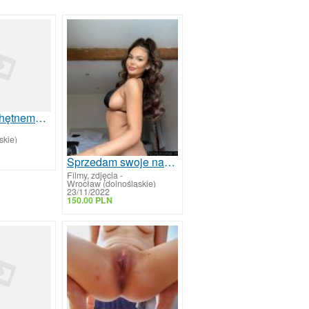
Sprzedam chętnemu Panu
skie)
Sprzedam swoje nagie MEGA sexowne fotki i filmiki
Filmy, zdjęcia
-
Wrocław (dolnośląskie)
23/11/2022
150.00 PLN