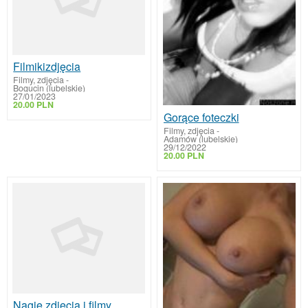
Filmikizdjęcia
Filmy, zdjęcia
-
Bogucin (lubelskie)
27/01/2023
20.00 PLN
Gorące foteczki
Filmy, zdjęcia
-
Adamów (lubelskie)
29/12/2022
20.00 PLN
Nagie zdjęcia i filmy