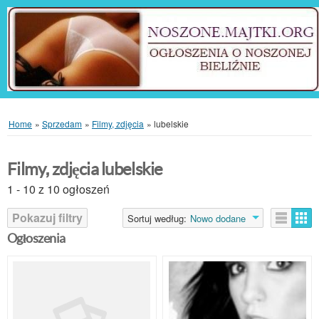
Home
»
Sprzedam
»
Filmy, zdjęcia
»
lubelskie
Filmy, zdjęcia lubelskie
1 - 10 z 10 ogłoszeń
Pokazuj filtry
Sortuj według:
Nowo dodane
Ogłoszenia