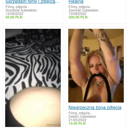
Sprzedam filmy i zdjęcia i umówię się na spotkania
Realna
Filmy, zdjęcia
-
Filmy, zdjęcia
-
Gorzków (lubelskie)
Zamość (lubelskie)
13/09/2022
13/08/2022
50.00 PLN
200.00 PLN
Niegrzeczna żona zdjęcia
Filmy, zdjęcia
-
Dęblin (lubelskie)
21/05/2022
10.00 PLN