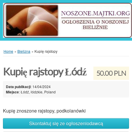
Home
»
Bielizna
»
Kupię rajstopy
Kupię rajstopy Łódź
50.00 PLN
Data publikacji
: 14/04/2024
Miejsce
: Łódź, łódzkie, Poland
Kupię znoszone rajstopy, podkolanówki
Skontaktuj się ze ogłoszeniodawcą