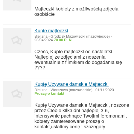
Majteczki kobiety z możliwością zdjęcia
osobiście
Kupie majteczki
Bielizna
-
Grodzisk Mazowiecki (mazowieckie)
-
23/04/2024
70.00 PLN
Cześć, Kupie majteczki od nastolatki.
Najlepiej ze zdjęciami z noszenia
ewentualnie z filmikiem do dogadania się
????
Kupię Używane damskie Majteczki
Bielizna
-
Warszawa (mazowieckie)
-
01/11/2023
Proszę o kontakt
Kupię Używane damskie Majteczki, noszone
przez Ciebie kilka dni najlepiej 3-5,
intensywnie pachnące Twojimi feromonami,
kobiety zainteresowane proszę o
kontakt,ustalimy cenę i szczegóły