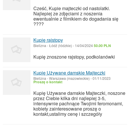
Cześć, Kupie majteczki od nastolatki.
Najlepiej ze zdjęciami z noszenia
ewentualnie z filmikiem do dogadania się
????
Kupię rajstopy
Bielizna
-
Łódź (łódzkie)
-
14/04/2024
50.00 PLN
Kupię znoszone rajstopy, podkolanówki
Kupię Używane damskie Majteczki
Bielizna
-
Warszawa (mazowieckie)
-
01/11/2023
Proszę o kontakt
Kupię Używane damskie Majteczki, noszone
przez Ciebie kilka dni najlepiej 3-5,
intensywnie pachnące Twojimi feromonami,
kobiety zainteresowane proszę o
kontakt,ustalimy cenę i szczegóły