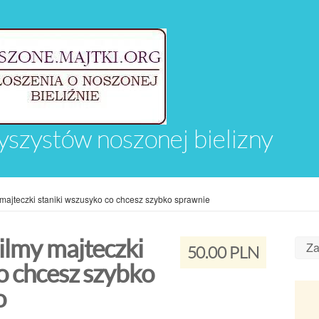
yszystów noszonej bielizny
 majteczki staniki wszusyko co chcesz szybko sprawnie
ilmy majteczki
Za
50.00 PLN
o chcesz szybko
o