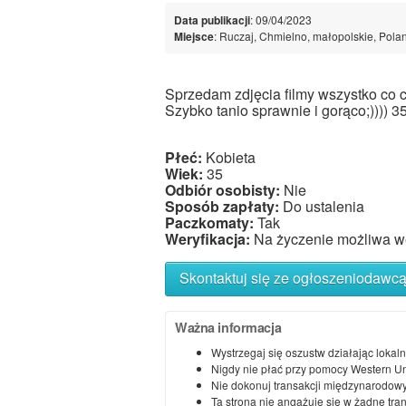
Data publikacji
: 09/04/2023
Miejsce
: Ruczaj, Chmielno, małopolskie, Pola
Sprzedam zdjęcia filmy wszystko co c
Szybko tanio sprawnie i gorąco;)))) 35
Płeć:
Kobieta
Wiek:
35
Odbiór osobisty:
Nie
Sposób zapłaty:
Do ustalenia
Paczkomaty:
Tak
Weryfikacja:
Na życzenie możliwa we
Skontaktuj się ze ogłoszeniodawc
Ważna informacja
Wystrzegaj się oszustw działając lokaln
Nigdy nie płać przy pomocy Western U
Nie dokonuj transakcji międzynarodowy
Ta strona nie angażuje się w żadne tra