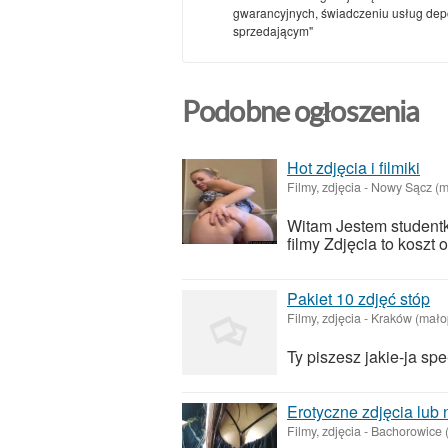
gwarancyjnych, świadczeniu usług depoz
sprzedającym"
Podobne ogłoszenia
Hot zdjęcia i filmiki
Filmy, zdjęcia
-
Nowy Sącz (m
Witam Jestem studentką
filmy Zdjęcia to koszt 
Pakiet 10 zdjęć stóp
Filmy, zdjęcia
-
Kraków (mało
Ty piszesz jakie-ja sp
Erotyczne zdjęcia lub 
Filmy, zdjęcia
-
Bachorowice 