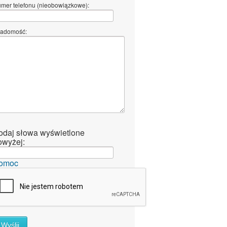
mer telefonu (nieobowiązkowe):
adomość:
odaj słowa wyświetlone
owyżej:
omoc
Wyślij