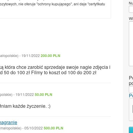
Nu
ytowych, nie oferuje "ochrony kupującego", ani daje "certyfikatu
Wi
ałopolskie)
-
19/11/2022
200.00 PLN
 która chce zarobić sprzedaje swoje nagie zdjęcia i
od 50 do 100 zł Filmy to koszt od 100 do 200 zł
P
p
polskie)
-
19/11/2022
50.00 PLN
P
ełniam każde życzenie. :)
nagranie
(małopolskie)
-
05/10/2022
500.00 PLN