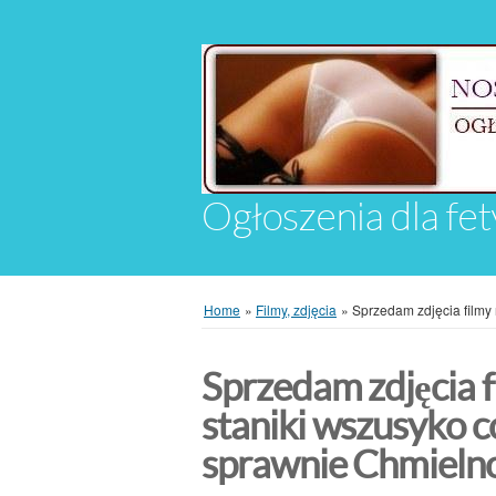
Ogłoszenia dla fet
Home
»
Filmy, zdjęcia
»
Sprzedam zdjęcia filmy
Sprzedam zdjęcia f
staniki wszusyko c
sprawnie Chmieln