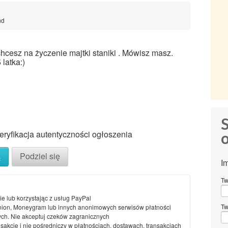
nd
hcesz na życzenie majtki staniki . Mówisz masz.
 latka:)
S
ryfikacja autentyczności ogłoszenia
o
ą
Podziel się
I
Tw
ie lub korzystając z usług PayPal
Tw
nion, Moneygram lub innych anonimowych serwisów płatności
ch. Nie akceptuj czeków zagranicznych
nsakcje i nie pośredniczy w płatnościach, dostawach, transakcjach