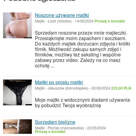
Noszone używane majtki
Majtki
-
Łódź (łódzkie)
-
14/06/2024
Proszę o kontakt
Sprzedam noszone przeze mnie majteczki.
Przesiąknięte moim zapachem i soczkami.
Do każdych majtek dorzucam zdjęcia i krótki
filmik. Możliwość zakupu samych zdjęć i
filmików, możliwy też seksting i wspólne
zabawy przez video. Zależy na co masz
ochotę ...
Majtki po prostu majtki
Majtki
-
Jakuszów (dolnośląskie)
-
02/06/2024
222.00 PLN
Moje majtki z widocznymi śladami używania
by pobudzić Twoja wyobraźnię
Sprzedam bielizne
Majtki
-
Płońsk (mazowieckie)
-
22/05/2024
Proszę o kontakt