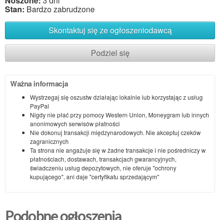
Noszone:
3 dni
Stan:
Bardzo zabrudzone
Skontaktuj się ze ogłoszeniodawcą
Podziel się
Ważna informacja
Wystrzegaj się oszustw działając lokalnie lub korzystając z usług
PayPal
Nigdy nie płać przy pomocy Western Union, Moneygram lub innych
anonimowych serwisów płatności
Nie dokonuj transakcji międzynarodowych. Nie akceptuj czeków
zagranicznych
Ta strona nie angażuje się w żadne transakcje i nie pośredniczy w
płatnościach, dostawach, transakcjach gwarancyjnych,
świadczeniu usług depozytowych, nie oferuje "ochrony
kupującego", ani daje "certyfikatu sprzedającym"
Podobne ogłoszenia