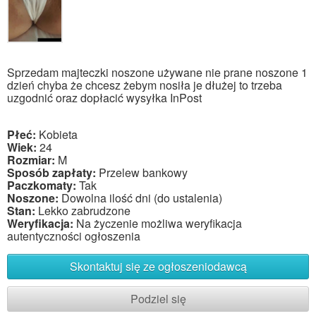
Sprzedam majteczki noszone używane nie prane noszone 1
dzień chyba że chcesz żebym nosiła je dłużej to trzeba
uzgodnić oraz dopłacić wysyłka InPost
Płeć:
Kobieta
Wiek:
24
Rozmiar:
M
Sposób zapłaty:
Przelew bankowy
Paczkomaty:
Tak
Noszone:
Dowolna ilość dni (do ustalenia)
Stan:
Lekko zabrudzone
Weryfikacja:
Na życzenie możliwa weryfikacja
autentyczności ogłoszenia
Skontaktuj się ze ogłoszeniodawcą
Podziel się