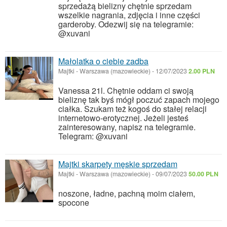
sprzedażą bielizny chętnie sprzedam
wszelkie nagrania, zdjęcia i inne części
garderoby. Odezwij się na telegramie:
@xuvani
Małolatka o ciebie zadba
Majtki
-
Warszawa (mazowieckie)
-
12/07/2023
2.00 PLN
Vanessa 21l. Chętnie oddam ci swoją
bieliznę tak byś mógł poczuć zapach mojego
ciałka. Szukam też kogoś do stałej relacji
internetowo-erotycznej. Jeżeli jesteś
zainteresowany, napisz na telegramie.
Telegram: @xuvani
Majtki skarpety męskie sprzedam
Majtki
-
Warszawa (mazowieckie)
-
09/07/2023
50.00 PLN
noszone, ładne, pachną moim ciałem,
spocone