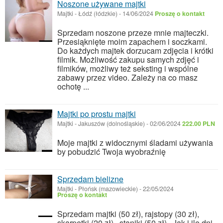
Noszone używane majtki
Majtki
-
Łódź (łódzkie)
-
14/06/2024
Proszę o kontakt
Sprzedam noszone przeze mnie majteczki.
Przesiąknięte moim zapachem i soczkami.
Do każdych majtek dorzucam zdjęcia i krótki
filmik. Możliwość zakupu samych zdjęć i
filmików, możliwy też seksting i wspólne
zabawy przez video. Zależy na co masz
ochotę ...
Majtki po prostu majtki
Majtki
-
Jakuszów (dolnośląskie)
-
02/06/2024
222.00 PLN
Moje majtki z widocznymi śladami używania
by pobudzić Twoja wyobraźnię
Sprzedam bielizne
Majtki
-
Płońsk (mazowieckie)
-
22/05/2024
Proszę o kontakt
Sprzedam majtki (50 zł), rajstopy (30 zł),
skarpetki (20 zł) , staniki (50 zł) . Jak i ile dni