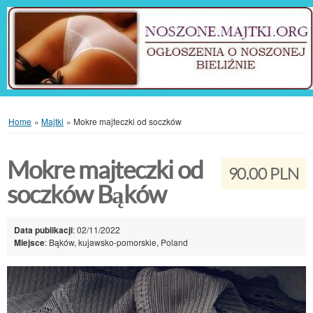
Home
»
Majtki
»
Mokre majteczki od soczków
Mokre majteczki od
90.00 PLN
soczków Bąków
Data publikacji
: 02/11/2022
Miejsce
: Bąków, kujawsko-pomorskie, Poland