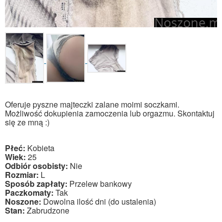
Oferuje pyszne majteczki zalane moimi soczkami.
Możliwość dokupienia zamoczenia lub orgazmu. Skontaktuj
się ze mną :)
Płeć:
Kobieta
Wiek:
25
Odbiór osobisty:
Nie
Rozmiar:
L
Sposób zapłaty:
Przelew bankowy
Paczkomaty:
Tak
Noszone:
Dowolna ilość dni (do ustalenia)
Stan:
Zabrudzone