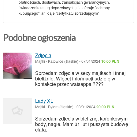
płatnościach, dostawach, transakcjach gwarancyjnych,
świadczeniu usług depozytowych, nie oferuje "ochrony
kupującego", ani daje "certyfikatu sprzedającym"
Podobne ogłoszenia
Zdjęcia
Majtki
-
Katowice (śląskie)
-
07/01/2024
10.00 PLN
Sprzedam zdjęcia w sexy majtkach i innej
bieliźnie. Więcej informacji udzielę w
kontakcie przez watsappa ????
Lady XL
Majtki
-
Bytom (śląskie)
-
03/01/2024
20.00 PLN
Sprzedam zdjecia w bieliznę, koronkowym
body, nagie. Mam 31 lut i puszysta budowę
ciała.