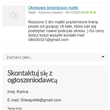
Okresowe śmierdzące majtki
Majtki
-
Katowice (śląskie)
-
08/10/2023
50.00 PLN
Noszone 3 dni majtki poplalmione krwią
prosto od gorącej 18-latki, która lubi się
podotytać nawet podczas okresu ;) Do ceny
dolicz koszt wysyłki kontakt mail
idk030321@gmail.com
Zaznacz jako...
0
Skontaktuj się z
ogłoszeniodawcą
Imię: Karina
E-mail: Sliwap499@gmail.com
Twoje imię: