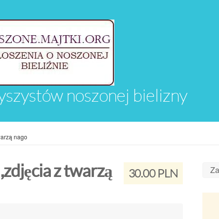
yszystów noszonej bielizny
warzą nago
,zdjęcia z twarzą
Za
30.00 PLN