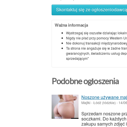
Skontaktuj się ze ogłoszeniodawc
Ważna informacja
Wystrzegaj się oszustw działając lokaln
Nigdy nie płać przy pomocy Western U
Nie dokonuj transakcji międzynarodowy
Ta strona nie angażuje się w żadne tra
gwarancyjnych, świadczeniu usług depoz
sprzedającym"
Podobne ogłoszenia
Noszone używane maj
Majtki
-
Łódź (łódzkie)
-
14/0
Sprzedam noszone prz
soczkami. Do każdych m
zakupu samych zdjęć i