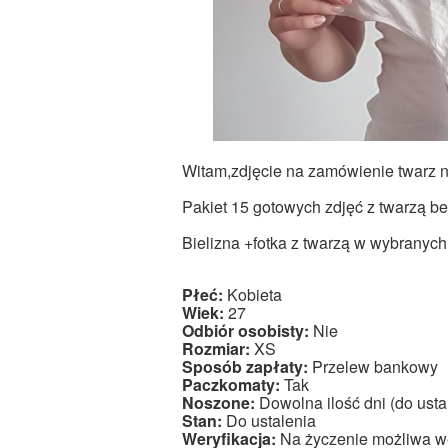
Witam,zdjęcie na zamówienie twarz na
Pakiet 15 gotowych zdjęć z twarzą bez
Bielizna +fotka z twarzą w wybranych
Płeć:
Kobieta
Wiek:
27
Odbiór osobisty:
Nie
Rozmiar:
XS
Sposób zapłaty:
Przelew bankowy
Paczkomaty:
Tak
Noszone:
Dowolna ilość dni (do usta
Stan:
Do ustalenia
Weryfikacja:
Na życzenie możliwa we