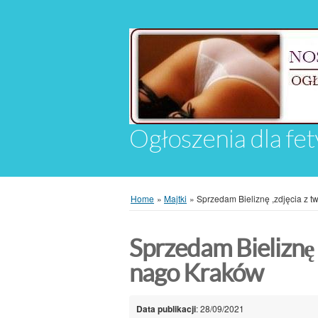
Ogłoszenia dla fet
Home
»
Majtki
»
Sprzedam Bieliznę ,zdjęcia z t
Sprzedam Bieliznę 
nago Kraków
Data publikacji
: 28/09/2021