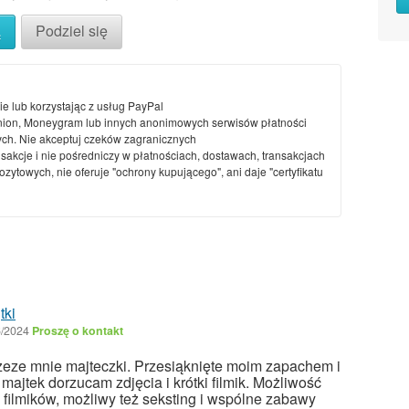
ą
Podziel się
ie lub korzystając z usług PayPal
nion, Moneygram lub innych anonimowych serwisów płatności
ch. Nie akceptuj czeków zagranicznych
nsakcje i nie pośredniczy w płatnościach, dostawach, transakcjach
ytowych, nie oferuje "ochrony kupującego", ani daje "certyfikatu
tki
6/2024
Proszę o kontakt
eze mnie majteczki. Przesiąknięte moim zapachem i
ajtek dorzucam zdjęcia i krótki filmik. Możliwość
 filmików, możliwy też seksting i wspólne zabawy