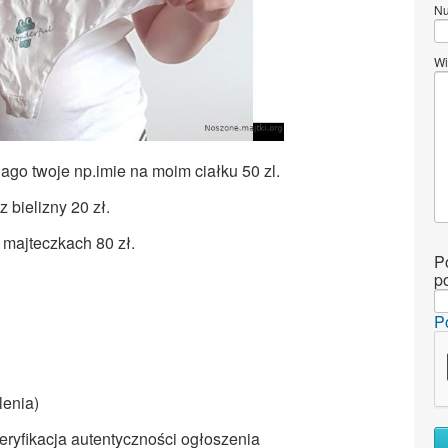
Nu
Wi
go twoje np.imie na moim ciałku 50 zl.
 bielizny 20 zł.
 majteczkach 80 zł.
P
p
P
lenia)
ryfikacja autentyczności ogłoszenia