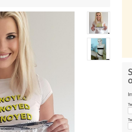
S
o
I
Tw
Tw