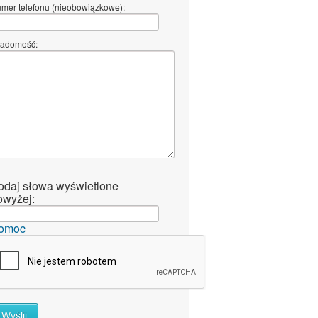
mer telefonu (nieobowiązkowe):
adomość:
odaj słowa wyświetlone
owyżej:
omoc
Wyślij