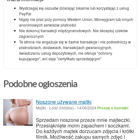
Wystrzegaj się oszustw działając lokalnie lub korzystając z usług
PayPal
Nigdy nie płać przy pomocy Western Union, Moneygram lub innych
anonimowych serwisów płatności
Nie dokonuj transakcji międzynarodowych. Nie akceptuj czeków
zagranicznych
Ta strona nie angażuje się w żadne transakcje i nie pośredniczy w
płatnościach, dostawach, transakcjach gwarancyjnych,
świadczeniu usług depozytowych, nie oferuje "ochrony
kupującego", ani daje "certyfikatu sprzedającym"
Podobne ogłoszenia
Noszone używane majtki
Majtki
-
Łódź (łódzkie)
-
14/06/2024
Proszę o kontakt
Sprzedam noszone przeze mnie majteczki.
Przesiąknięte moim zapachem i soczkami.
Do każdych majtek dorzucam zdjęcia i krótki
filmik. Możliwość zakupu samych zdjęć i