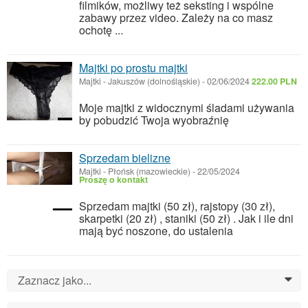
filmików, możliwy też seksting i wspólne
zabawy przez video. Zależy na co masz
ochotę ...
Majtki po prostu majtki
Majtki
-
Jakuszów (dolnośląskie)
-
02/06/2024
222.00 PLN
Moje majtki z widocznymi śladami używania
by pobudzić Twoja wyobraźnię
Sprzedam bielizne
Majtki
-
Płońsk (mazowieckie)
-
22/05/2024
Proszę o kontakt
Sprzedam majtki (50 zł), rajstopy (30 zł),
skarpetki (20 zł) , staniki (50 zł) . Jak i ile dni
mają być noszone, do ustalenia
Zaznacz jako...
0