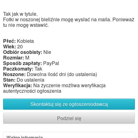
Tak jak w tytule.
Fotki w noszonej bieliźnie mogę wysłać na maila. Ponieważ
tu nie mogę wstawić.
Płeć:
Kobieta
Wiek:
20
Odbiór osobisty:
Nie
Rozmiar:
M
Sposób zapłaty:
PayPal
Paczkomaty:
Tak
Noszone:
Dowolna ilość dni (do ustalenia)
Stan:
Do ustalenia
Weryfikacja:
Na życzenie możliwa weryfikacja
autentyczności ogłoszenia
Skontaktuj się ze ogłoszeniodawcą
Podziel się
Ważna informacja