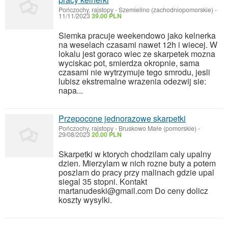
Pończochy, rajstopy
-
Szemielino (zachodniopomorskie)
-
11/11/2023
39.00 PLN
Siemka pracuje weekendowo jako kelnerka
na weselach czasami nawet 12h i wiecej. W
lokalu jest goraco wiec ze skarpetek mozna
wyciskac pot, smierdza okropnie, sama
czasami nie wytrzymuje tego smrodu, jesli
lubisz ekstremalne wrazenia odezwij sie:
napa...
Przepocone jednorazowe skarpetki
Pończochy, rajstopy
-
Bruskowo Małe (pomorskie)
-
29/08/2023
20.00 PLN
Skarpetki w ktorych chodzilam caly upalny
dzien. Mierzylam w nich rozne buty a potem
poszlam do pracy przy malinach gdzie upal
siegal 35 stopni. Kontakt
martanudeski@gmail.com Do ceny dolicz
koszty wysylki.