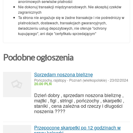
anonimowych serwisów płatności
Nie dokonuj transakcji międzynarodowych. Nie akceptuj czeków
zagranicznych
Ta strona nie angażuje się w żadne transakcje i nie pośredniczy w
płatnościach, dostawach, transakcjach gwarancyjnych,
świadczeniu usług depozytowych, nie oferuje "ochrony
kupującego", ani daje "certyfikatu sprzedającym"
Podobne ogłoszenia
Sprzedam noszona bieliznę
Pończochy, rajstopy
-
Poznań (wielkopolskie)
-
23/02/2024
20.00 PLN
Dzień dobry , sprzedam noszona bieliznę ,
majtki , figi , stringi , pończochy , skarpetki ,
staniki , cena zależna od rzeczy i długości
noszenia ????
Przepocone skarpetki po 12 godzinach w
pracy kelnerki