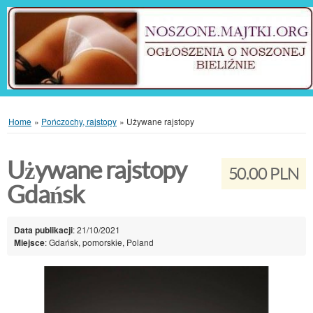
Home
»
Pończochy, rajstopy
»
Używane rajstopy
Używane rajstopy
50.00 PLN
Gdańsk
Data publikacji
: 21/10/2021
Miejsce
: Gdańsk, pomorskie, Poland