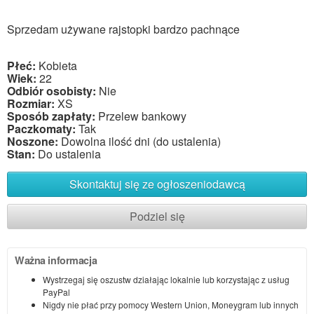
Sprzedam używane rajstopki bardzo pachnące
Płeć:
Kobieta
Wiek:
22
Odbiór osobisty:
Nie
Rozmiar:
XS
Sposób zapłaty:
Przelew bankowy
Paczkomaty:
Tak
Noszone:
Dowolna ilość dni (do ustalenia)
Stan:
Do ustalenia
Skontaktuj się ze ogłoszeniodawcą
Podziel się
Ważna informacja
Wystrzegaj się oszustw działając lokalnie lub korzystając z usług
PayPal
Nigdy nie płać przy pomocy Western Union, Moneygram lub innych