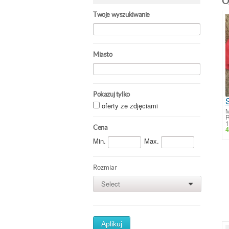
O
Twoje wyszukiwanie
Miasto
Pokazuj tylko
oferty ze zdjęciami
M
R
1
Cena
4
Min.
Max.
Rozmiar
Select
0
Aplikuj