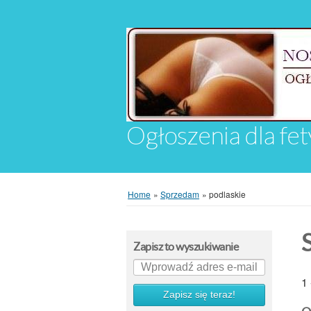
Ogłoszenia dla fet
Home
»
Sprzedam
»
podlaskie
Zapisz to wyszukiwanie
1 
Zapisz się teraz!