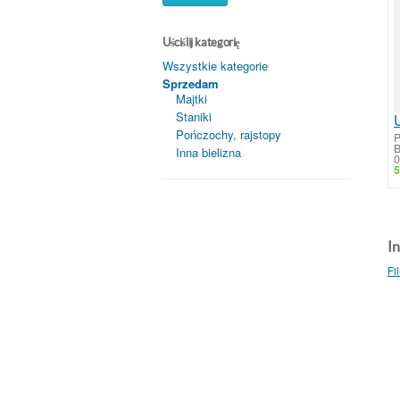
Uściślij kategorię
Wszystkie kategorie
Sprzedam
Majtki
Staniki
Pończochy, rajstopy
P
B
Inna bielizna
0
5
In
Fi