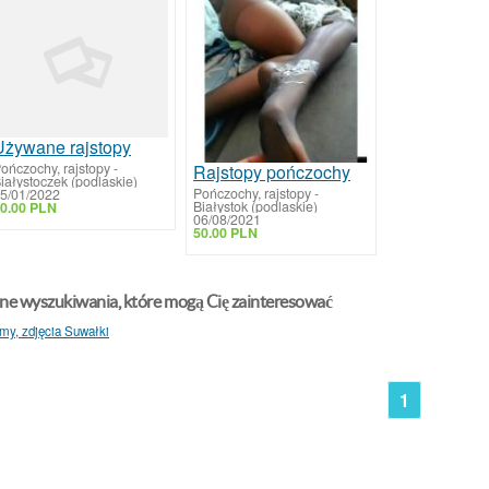
Używane rajstopy
ończochy, rajstopy
-
Rajstopy pończochy
iałystoczek (podlaskie)
Pończochy, rajstopy
-
5/01/2022
Białystok (podlaskie)
0.00 PLN
06/08/2021
50.00 PLN
ne wyszukiwania, które mogą Cię zainteresować
lmy, zdjęcia Suwałki
1