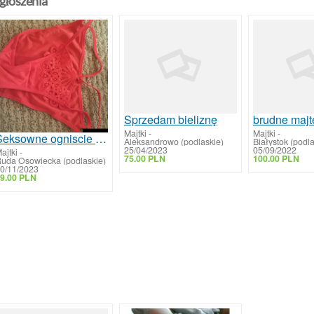
głoszenia
Sprzedam bieliznę
brudne majt
Majtki
-
Majtki
-
Seksowne ogniscie czerwone majtki z motylkiem noszone do 5 dni plus zabawa
Aleksandrowo (podlaskie)
Białystok (podla
25/04/2023
05/09/2022
ajtki
-
75.00 PLN
100.00 PLN
uda Osowiecka (podlaskie)
0/11/2023
9.00 PLN