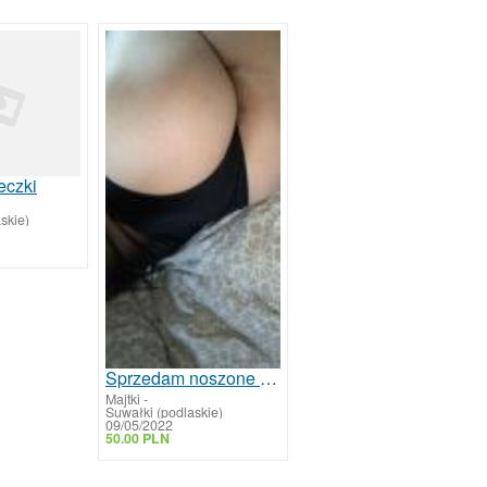
eczki
skie)
Sprzedam noszone majteczki
Majtki
-
Suwałki (podlaskie)
09/05/2022
50.00 PLN