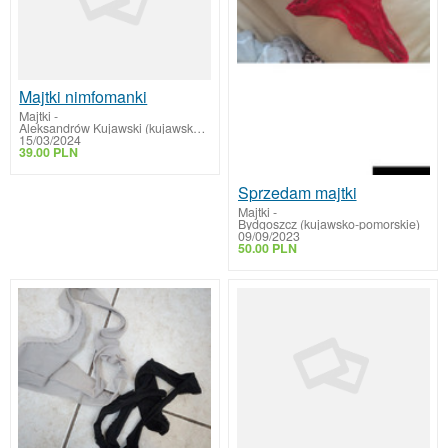
Majtki nimfomanki
Majtki
-
Aleksandrów Kujawski (kujawsko-pomorskie)
15/03/2024
39.00 PLN
Sprzedam majtki
Majtki
-
Bydgoszcz (kujawsko-pomorskie)
09/09/2023
50.00 PLN