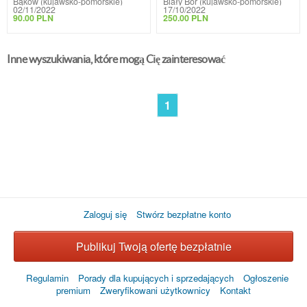
Bąków (kujawsko-pomorskie)
Biały Bór (kujawsko-pomorskie)
02/11/2022
17/10/2022
90.00 PLN
250.00 PLN
Inne wyszukiwania, które mogą Cię zainteresować
1
Zaloguj się
Stwórz bezpłatne konto
Publikuj Twoją ofertę bezpłatnie
Regulamin
Porady dla kupujących i sprzedających
Ogłoszenie
premium
Zweryfikowani użytkownicy
Kontakt