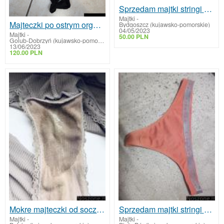
Sprzedam majtki stringi noszone używana bielizna
Majtki
-
Majteczki po ostrym orgaźmie
Bydgoszcz (kujawsko-pomorskie)
04/05/2023
Majtki
-
50.00 PLN
Golub-Dobrzyń (kujawsko-pomorskie)
13/06/2023
120.00 PLN
Mokre majteczki od soczków
Sprzedam majtki stringi noszone
Majtki
-
Majtki
-