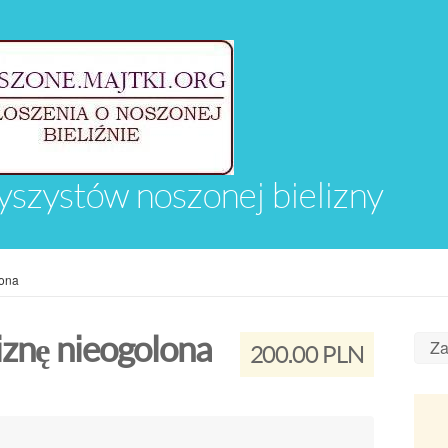
yszystów noszonej bielizny
lona
iznę nieogolona
Za
200.00 PLN