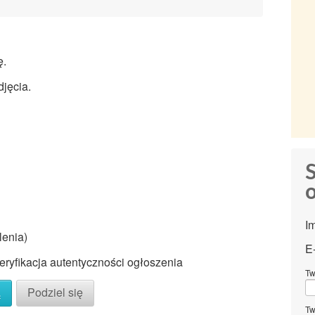
ę.
jęcia.
S
o
I
lenia)
E
ryfikacja autentyczności ogłoszenia
Tw
ą
Podziel się
Tw