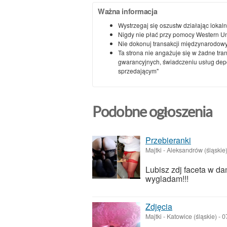
Ważna informacja
Wystrzegaj się oszustw działając lokaln
Nigdy nie płać przy pomocy Western U
Nie dokonuj transakcji międzynarodowy
Ta strona nie angażuje się w żadne tra
gwarancyjnych, świadczeniu usług depoz
sprzedającym"
Podobne ogłoszenia
Przebieranki
Majtki
-
Aleksandrów (śląskie
Lubisz zdj faceta w d
wygladam!!!
Zdjęcia
Majtki
-
Katowice (śląskie)
-
0