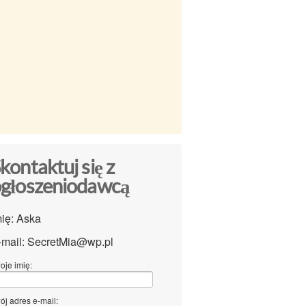
kontaktuj się z
głoszeniodawcą
mię: Aska
-mail: SecretMia@wp.pl
oje imię:
ój adres e-mail: