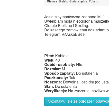
Miejsce
: Bielsko-Biała, śląskie, Poland
Jestem sympatyczna zadbana Milf.
Uwielbiam moja nieogolona muszelk
Oferuje Bieliznę i Sexting.
Do każdego zamówienia dokładam zd
Telegram: @AskaBB69
Płeć:
Kobieta
Wiek:
43
Odbiór osobisty:
Nie
Rozmiar:
M
Sposób zapłaty:
Do ustalenia
Paczkomaty:
Tak
Noszone:
Dowolna ilość dni (do usta
Stan:
Do ustalenia
Weryfikacja:
Na życzenie możliwa we
Skontaktuj się ze ogłoszeniodawc