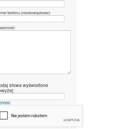
mer telefonu (nieobowiązkowe):
adomość:
odaj słowa wyświetlone
owyżej:
omoc