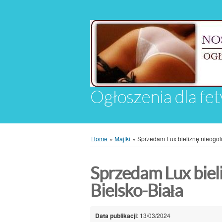
Ogłoszenia dla fet
Home
»
Majtki
»
Sprzedam Lux bieliznę nieogo
Sprzedam Lux biel
Bielsko-Biała
Data publikacji
: 13/03/2024