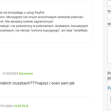
Nu
ie lub korzystając z usług PayPal
nion, Moneygram lub innych anonimowych serwisów płatności
ch. Nie akceptuj czeków zagranicznych
Wi
nsakcje i nie pośredniczy w płatnościach, dostawach, transakcjach
ytowych, nie oferuje "ochrony kupującego", ani daje "certyfikatu
P
)
-
01/02/2024
Darmowe
p
amskich ciuszkach???napisz i ocen sam jak
P
7/01/2024
10.00 PLN