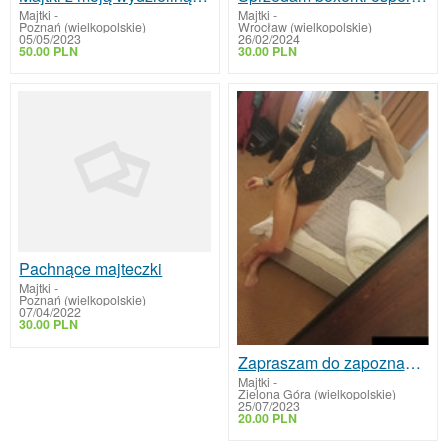
Majtki
-
Majtki
-
Poznań (wielkopolskie)
Wrocław (wielkopolskie)
05/05/2023
26/02/2024
50.00 PLN
30.00 PLN
Pachnące majteczki
Majtki
-
Poznań (wielkopolskie)
07/04/2022
30.00 PLN
Zapraszam do zapoznania się z Moją ofertą
Majtki
-
Zielona Góra (wielkopolskie)
25/07/2023
20.00 PLN