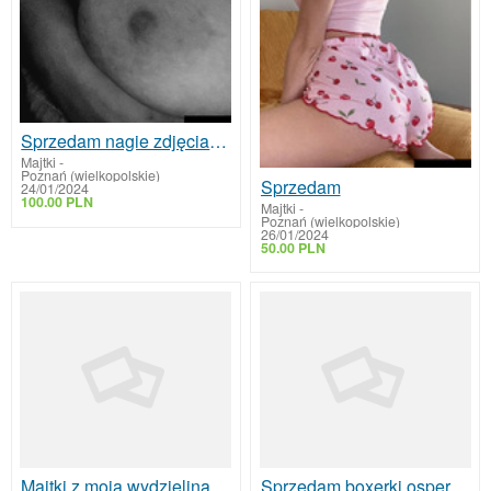
Sprzedam nagie zdjęcia majtki
Majtki
-
Poznań (wielkopolskie)
Sprzedam
24/01/2024
100.00 PLN
Majtki
-
Poznań (wielkopolskie)
26/01/2024
50.00 PLN
Majtki z moją wydzieliną śladami noszenia i zapach
Sprzedam boxerki ospermione znoszone