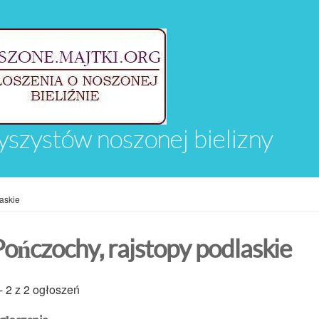
yszystów noszonej bielizny
askie
Pończochy, rajstopy podlaskie
- 2 z 2 ogłoszeń