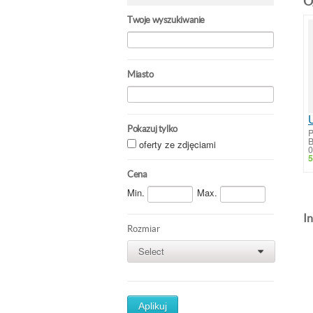
O
Twoje wyszukiwanie
Miasto
Pokazuj tylko
P
B
oferty ze zdjęciami
0
5
Cena
Min.
Max.
In
Rozmiar
Select
0
Aplikuj