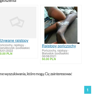
głoszenia
Używane rajstopy
ończochy, rajstopy
-
Rajstopy pończochy
iałystoczek (podlaskie)
Pończochy, rajstopy
-
5/01/2022
Białystok (podlaskie)
0.00 PLN
06/08/2021
50.00 PLN
ne wyszukiwania, które mogą Cię zainteresować
1