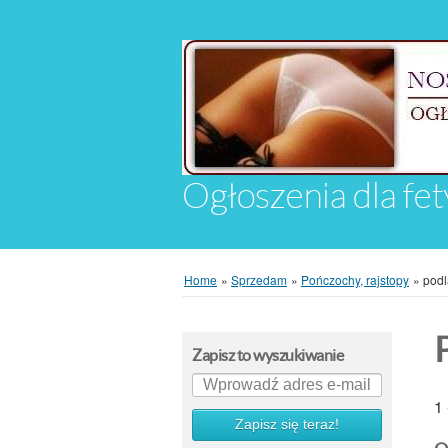
Ogłoszenia dla fet
Home
»
Sprzedam
»
Pończochy, rajstopy
»
podl
Zapisz to wyszukiwanie
1 
Zapisz się teraz!