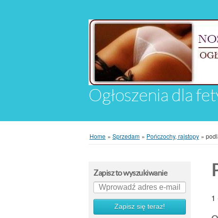
Ogłoszenia dla fet
Home
»
Sprzedam
»
Pończochy, rajstopy
»
podl
Zapisz to wyszukiwanie
1 
Zapisz się teraz!