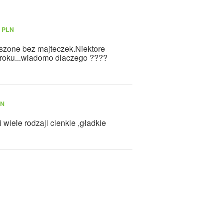
0 PLN
szone bez majteczek.Niektore
kroku...wiadomo dlaczego ????
LN
iele rodzaji cienkie ,gładkie