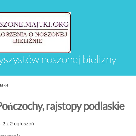
yszystów noszonej bielizny
askie
Pończochy, rajstopy podlaskie
- 2 z 2 ogłoszeń