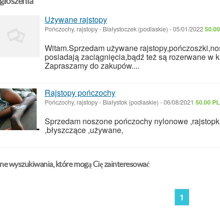
głoszenia
Używane rajstopy
Pończochy, rajstopy
-
Białystoczek (podlaskie)
-
05/01/2022
50.0
Witam.Sprzedam używane rajstopy,pończoszki,no
posiadają zaciągnięcia,bądź też są rozerwane w 
Zapraszamy do zakupów....
Rajstopy pończochy
Pończochy, rajstopy
-
Białystok (podlaskie)
-
06/08/2021
50.00 P
Sprzedam noszone pończochy nylonowe ,rajstopki w
,błyszczące ,używane,
ne wyszukiwania, które mogą Cię zainteresować
1