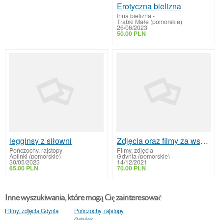
Erotyczna bielizna
Inna bielizna
-
Trąbki Małe (pomorskie)
26/06/2023
50.00 PLN
legginsy z siłowni
Zdjęcia oraz filmy za wsparcie:)
Pończochy, rajstopy
-
Filmy, zdjęcia
-
Aplinki (pomorskie)
Gdynia (pomorskie)
30/05/2023
14/12/2021
65.00 PLN
70.00 PLN
Inne wyszukiwania, które mogą Cię zainteresować
Filmy, zdjęcia Gdynia
Pończochy, rajstopy
Gdańsk