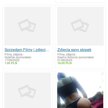
Sprzedam Filmy i zdjęcia hardcore i solo
Zdjecia sexy stopek
Filmy, zdjęcia
-
Filmy, zdjęcia
-
Gdańsk (pomorskie)
Sasino-Kolonia (pomorskie)
17/09/2022
01/06/2023
1.00 PLN
18.00 PLN