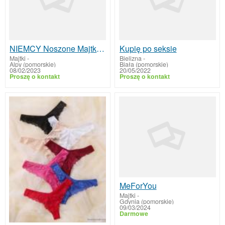
NIEMCY Noszone Majtki Stringi Bielizna
Kupię po seksie
Majtki
-
Bielizna
-
Alpy (pomorskie)
Biała (pomorskie)
08/02/2023
20/05/2022
Proszę o kontakt
Proszę o kontakt
MeForYou
Majtki
-
Gdynia (pomorskie)
09/03/2024
Darmowe