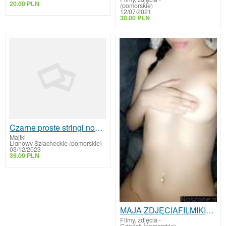
20.00 PLN
(pomorskie)
12/07/2021
30.00 PLN
Czarne proste stringi noszone do 5 dni z zabawami
Majtki
-
Lignowy Szlacheckie (pomorskie)
03/12/2023
39.00 PLN
MAJA ZDJĘCIAFILMIKIMAJTECZKI
Filmy, zdjęcia
-