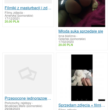
Filmiki z masturbacji i zdjęcia
Filmy, zdjęcia
-
Ameryka (pomorskie)
17/12/2021
20.00 PLN
Młoda suka sprzedaje się
Inna bielizna
-
Gdańsk (pomorskie)
17/02/2023
20.00 PLN
Przepocone jednorazowe skarpetki
Pończochy, rajstopy
-
Sprzedam zdjęcia + filmik stópek :3
Bruskowo Małe (pomorskie)
29/08/2023
Filmy, zdjęcia
-