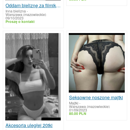
Oddam bieliznę za filmik jak robisz sobie dobrze
Inna bielizna
-
Warszawa (mazowieckie)
09/10/2023
Proszę o kontakt
Seksowne noszone majtki
Majtki
-
Warszawa (mazowieckie)
01/09/2023
80.00 PLN
Akcesoria uległej 20tki