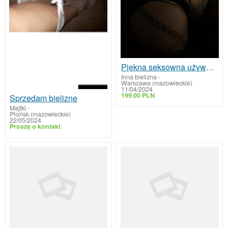
Piękna seksowna używana bielizna koronkowy pachnący kombinezon fetysz
Inna bielizna
-
Warszawa (mazowieckie)
11/04/2024
199.00 PLN
Sprzedam bielizne
Majtki
-
Płońsk (mazowieckie)
22/05/2024
Proszę o kontakt