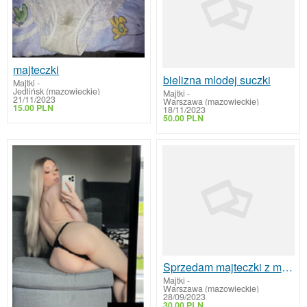
majteczki
bielizna mlodej suczki
Majtki
-
Jedlińsk (mazowieckie)
Majtki
-
21/11/2023
Warszawa (mazowieckie)
15.00 PLN
18/11/2023
50.00 PLN
Sprzedam majteczki z mojego zdjęcia
Majtki
-
Warszawa (mazowieckie)
28/09/2023
30.00 PLN