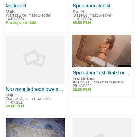
Majteczki
Sprzedam staniki
Majtki
-
Staniki
-
Warszawice (mazowieckie)
Olszewo (mazowieckie)
14/01/2024
11/01/2024
Proszę o kontakt
89.00 PLN
Sprzedam fotki filmiki oraz majtki rajstopy noszone
Inna bielizna
-
Adamowa Góra (mazowieckie)
29/12/2023
Noszone jednodniowe stringi
30.00 PLN
Majtki
-
Otwock Mały (mazowieckie)
11/01/2024
69.00 PLN