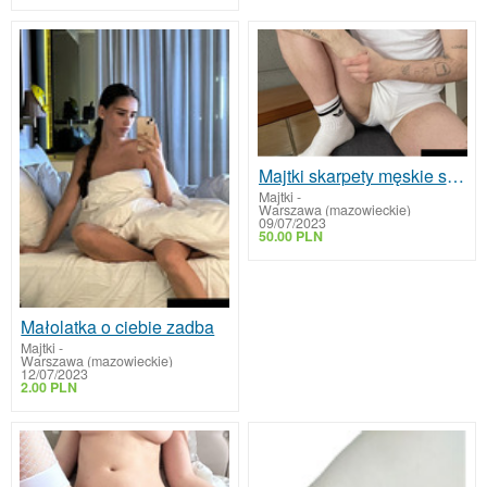
Majtki skarpety męskie sprzedam
Majtki
-
Warszawa (mazowieckie)
09/07/2023
50.00 PLN
Małolatka o ciebie zadba
Majtki
-
Warszawa (mazowieckie)
12/07/2023
2.00 PLN