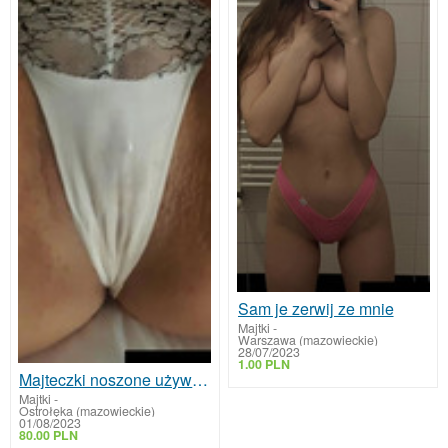
Sam je zerwij ze mnie
Majtki
-
Warszawa (mazowieckie)
28/07/2023
1.00 PLN
Majteczki noszone używane
Majtki
-
Ostrołęka (mazowieckie)
01/08/2023
80.00 PLN