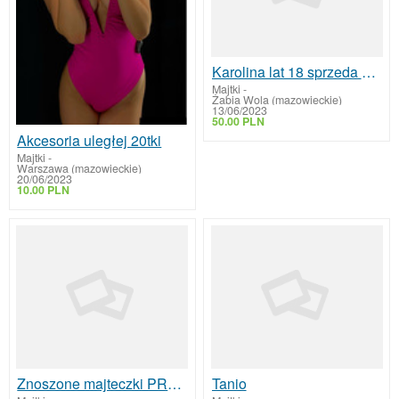
Karolina lat 18 sprzeda zdiecia oraz bieliznę
Majtki
-
Żabia Wola (mazowieckie)
13/06/2023
50.00 PLN
Akcesoria uległej 20tki
Majtki
-
Warszawa (mazowieckie)
20/06/2023
10.00 PLN
Znoszone majteczki PROMOCJA
Tanio