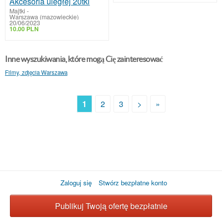
Akcesoria uległej 20tki
Majtki
-
Warszawa (mazowieckie)
20/06/2023
10.00 PLN
Inne wyszukiwania, które mogą Cię zainteresować
Filmy, zdjęcia Warszawa
1
2
3
>
»
Zaloguj się
Stwórz bezpłatne konto
Publikuj Twoją ofertę bezpłatnie