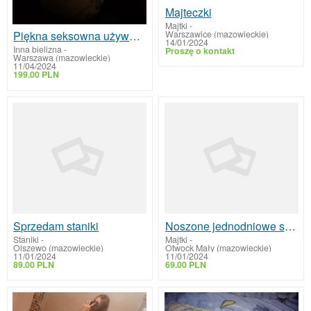
Majteczki
Majtki
-
Warszawice (mazowieckie)
Piękna seksowna używana bielizna koronkowy pachnący kombinezon fetysz
14/01/2024
Inna bielizna
-
Proszę o kontakt
Warszawa (mazowieckie)
11/04/2024
199.00 PLN
Sprzedam staniki
Noszone jednodniowe stringi
Staniki
-
Majtki
-
Olszewo (mazowieckie)
Otwock Mały (mazowieckie)
11/01/2024
11/01/2024
89.00 PLN
69.00 PLN