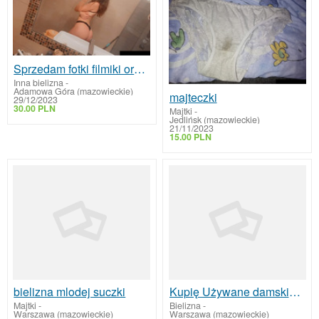
Sprzedam fotki filmiki oraz majtki rajstopy noszone
Inna bielizna
-
Adamowa Góra (mazowieckie)
majteczki
29/12/2023
30.00 PLN
Majtki
-
Jedlińsk (mazowieckie)
21/11/2023
15.00 PLN
bielizna mlodej suczki
Kupię Używane damskie Majteczki
Majtki
-
Bielizna
-
Warszawa (mazowieckie)
Warszawa (mazowieckie)