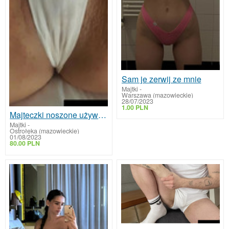
Sam je zerwij ze mnie
Majtki
-
Warszawa (mazowieckie)
28/07/2023
1.00 PLN
Majteczki noszone używane
Majtki
-
Ostrołęka (mazowieckie)
01/08/2023
80.00 PLN