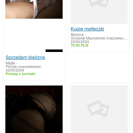
Kupie majteczki
Bielizna
-
Grodzisk Mazowiecki (mazowieckie)
23/04/2024
70.00 PLN
Sprzedam bielizne
Majtki
-
Płońsk (mazowieckie)
22/05/2024
Proszę o kontakt