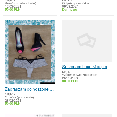
Majtki
-
Majtki
-
Kraków (małopolskie)
Gdynia (pomorskie)
12/03/2024
09/03/2024
50.00 PLN
Darmowe
Sprzedam boxerki ospermione znoszone
Majtki
-
Wrocław (wielkopolskie)
26/02/2024
30.00 PLN
Zapraszam po noszone majtki od Polskiej Damy
Majtki
-
Gdańsk (pomorskie)
28/02/2024
50.00 PLN