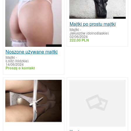
Majtki po prostu majtki
Majtki
-
Jakuszów (dolnośląskie)
02/06/2024
222.00 PLN
Noszone używane majtki
Majtki
-
Łódź (łódzkie)
14/06/2024
Proszę o kontakt