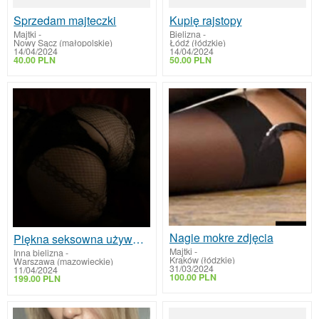
Sprzedam majteczki
Kupię rajstopy
Majtki
-
Bielizna
-
Nowy Sącz (małopolskie)
Łódź (łódzkie)
14/04/2024
14/04/2024
40.00 PLN
50.00 PLN
Nagie mokre zdjęcia
Piękna seksowna używana bielizna koronkowy pachnący kombinezon fetysz
Majtki
-
Inna bielizna
-
Krąków (łódzkie)
Warszawa (mazowieckie)
31/03/2024
11/04/2024
100.00 PLN
199.00 PLN