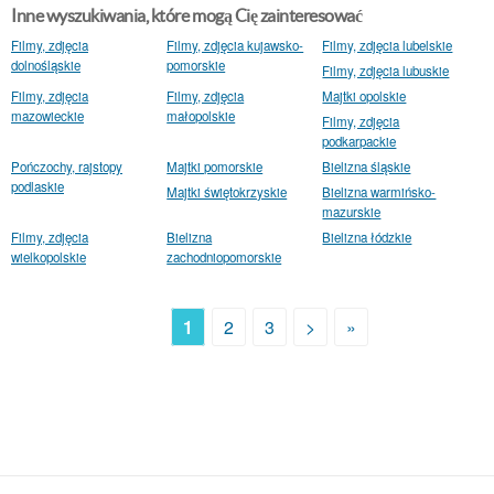
Inne wyszukiwania, które mogą Cię zainteresować
Filmy, zdjęcia
Filmy, zdjęcia kujawsko-
Filmy, zdjęcia lubelskie
dolnośląskie
pomorskie
Filmy, zdjęcia lubuskie
Filmy, zdjęcia
Filmy, zdjęcia
Majtki opolskie
mazowieckie
małopolskie
Filmy, zdjęcia
podkarpackie
Pończochy, rajstopy
Majtki pomorskie
Bielizna śląskie
podlaskie
Majtki świętokrzyskie
Bielizna warmińsko-
mazurskie
Filmy, zdjęcia
Bielizna
Bielizna łódzkie
wielkopolskie
zachodniopomorskie
1
2
3
>
»