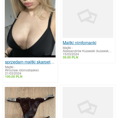
Majtki nimfomanki
Majtki
-
Aleksandrów Kujawski (kujawsko-pomorskie)
15/03/2024
39.00 PLN
sprzedam majtki skarpetki możliwa rozmowa video zdjęcia lub filmiki
Majtki
-
Wrocław (dolnośląskie)
21/03/2024
100.00 PLN