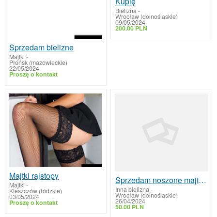
Kupię
Bielizna
-
Wrocław (dolnośląskie)
09/05/2024
200.00 PLN
Sprzedam bielizne
Majtki
-
Płońsk (mazowieckie)
22/05/2024
Proszę o kontakt
Majtki rajstopy
Sprzedam noszone majtkistanikiskarpetki rajstopyzakolanowki
Majtki
-
Inna bielizna
-
Kleszczów (łódzkie)
Wrocław (dolnośląskie)
03/05/2024
26/04/2024
Proszę o kontakt
50.00 PLN